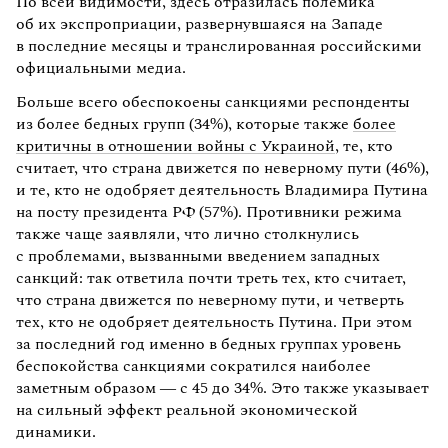
По всей видимости, здесь отразилась полемика
об их экспроприации, развернувшаяся на Западе
в последние месяцы и транслированная российскими
официальными медиа.
Больше всего обеспокоены санкциями респонденты
из более бедных групп (34%), которые также
более
критичны в отношении войны с Украиной
, те, кто
считает, что страна движется по неверному пути (46%),
и те, кто не одобряет деятельность Владимира Путина
на посту президента РФ (57%). Противники режима
также чаще заявляли, что лично столкнулись
с проблемами, вызванными введением западных
санкций: так ответила почти треть тех, кто считает,
что страна движется по неверному пути, и четверть
тех, кто не одобряет деятельность Путина. При этом
за последний год именно в бедных группах уровень
беспокойства санкциями сократился наиболее
заметным образом — с 45 до 34%. Это также указывает
на сильный эффект реальной экономической
динамики.