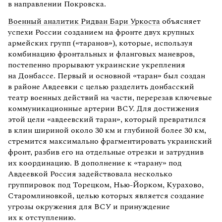
в направлении Покровска.
Военный аналитик Ридван Бари Уркоста
объясняет
успехи России созданием на фронте двух крупных
армейских групп («таранов»), которые, используя
комбинацию фронтальных и фланговых маневров,
постепенно прорывают украинские укрепления
на Донбассе. Первый и основной «таран» был создан
в районе Авдеевки с целью разделить донбасский
театр военных действий на части, перерезав ключевые
коммуникационные артерии ВСУ. Для достижения
этой цели «авдеевский таран», который превратился
в клин шириной около 30 км и глубиной более 30 км,
стремится максимально фрагментировать украинский
фронт, разбив его на отдельные отрезки и затруднив
их координацию. В дополнение к «тарану» под
Авдеевкой Россия задействовала несколько
группировок под Торецком, Нью-Йорком, Курахово,
Старомлиновкой, целью которых является создание
угрозы окружения для ВСУ и принуждение
их к отступлению.