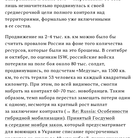
лишь незначительно продвинулась к своей
среднесрочной цели полного контроля над
территориями, формально уже включенными
в ее состав.
Продвижение на 2–4 тыс. кв. км можно было бы
считать провалом России на фоне того количества
ресурсов, которые были на это брошены. В сентябре
и октябре, по оценкам ISW, российские войска
потеряли на поле боя около 80 тыс. солдат,
продвинувшись, по подсчетам «Медузы», на 1500 кв.
км, то есть теряли 53 человека на каждый квадратный
километр. При этом, по всей видимости, смогли
набрать на контракт 60–70 тыс. новобранцев. Таким
образом, темп набора перестал замещать потери один
к одному, несмотря на кратный рост выплат
за заключение контракта (→
Re: Russia: Особенности
гибридной мобилизации
).
Принятый Госдумой
в середине ноября закон
, который предусматривает
для воюющих в Украине списание просроченных