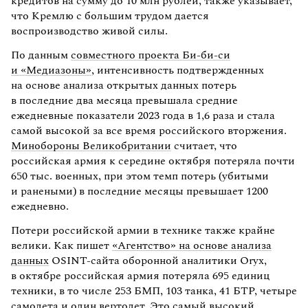
кредитов на сумму до 10 млн рублей, также указывает,
что Кремлю с большим трудом дается
воспроизводство живой силы.
По данным
совместного проекта Би-би-си
и «Медиазоны»
, интенсивность подтвержденных
на основе анализа открытых данных потерь
в последние два месяца превышала средние
ежедневные показатели 2023 года в 1,6 раза и стала
самой высокой за все время российского вторжения.
Минобороны Великобритании
считает, что
российская армия к середине октября потеряла почти
650 тыс. военных, при этом темп потерь (убитыми
и ранеными) в последние месяцы превышает 1200
ежедневно.
Потери российской армии в технике также крайне
велики. Как пишет
«Агентство» на основе анализа
данных
OSINT-сайта оборонной аналитики Oryx,
в октябре российская армия потеряла 695 единиц
техники, в то числе 253 БМП, 103 танка, 41 БТР, четыре
самолета и один вертолет. Это самый высокий