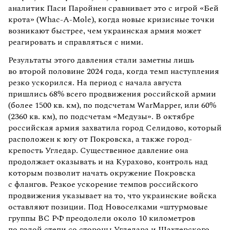
аналитик Паси Паройнен сравнивает это с игрой «Бей
крота» (Whac-A-Mole), когда новые кризисные точки
возникают быстрее, чем украинская армия может
реагировать и справляться с ними.
Результаты этого давления стали заметны лишь
во второй половине 2024 года, когда темп наступления
резко ускорился. На период с начала августа
пришлись 68% всего продвижения российской армии
(более 1500 кв. км), по подсчетам WarMapper, или 60%
(2360 кв. км), по подсчетам «Медузы». В октябре
российская армия захватила город Селидово, который
расположен к югу от Покровска, а также город-
крепость Угледар. Существенное давление она
продолжает оказывать и на Курахово, контроль над
которым позволит начать окружение Покровска
с флангов. Резкое ускорение темпов российского
продвижения указывает на то, что украинские войска
оставляют позиции. Под Новоселками «штурмовые
группы ВС РФ преодолели около 10 километров
по голой степи со стороны Угледара и Шахтерского —