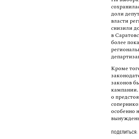
сохранила
доли депу
власти ре
снизили до
в Саратовс
более пок
региональ
департиза
Кроме тог
законодате
законов бы
кампании. 
о предсто
сопернико
особенно н
вынуждены
ПОДЕЛИТЬСЯ: