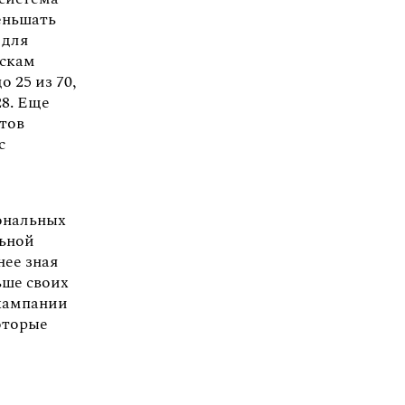
еньшать
 для
искам
о 25 из 70,
28. Еще
етов
с
иональных
льной
нее зная
ьше своих
 кампании
которые