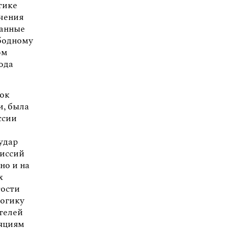
тике
ичения
занные
ободному
ом
ода
вок
и, была
ссии
удар
миссий
но и на
х
тости
логику
телей
ляциям