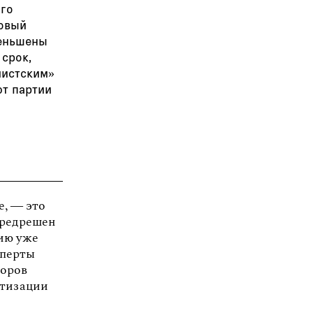
ого
новый
меньшены
 срок,
мистским»
ют партии
х
е, — это
предрешен
ию уже
перты
боров
ртизации