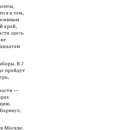
менты,
тся к тем,
енсивным
й край,
асти здесь
ике
ндидатам
ыборы. В 7
де пройдут
ерь,
власти —
орах
ицию.
 Барнаул,
в Москве.