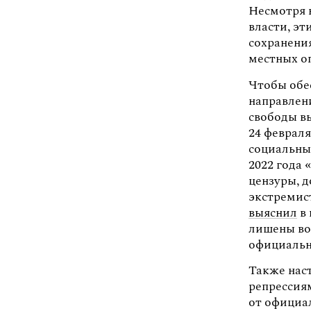
Несмотря 
власти, э
сохранени
местных о
Чтобы обе
направлен
свободы вы
24 феврал
социальны
2022 года
цензуры, 
экстремис
выяснил
в 
лишены во
официальн
Также нас
репрессия
от официа