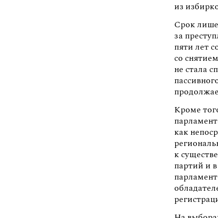
из избирк
Срок лише
за престу
пяти лет с
со снятием
не стала 
пассивного
продолжае
Кроме тог
парламент
как непоср
региональ
к существ
партий и 
парламент
обладателе
регистрац
На выбора