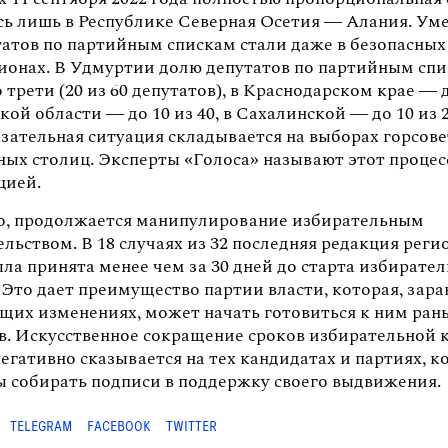
сь лишь в Республике Северная Осетия — Алания. Ум
татов по партийным спискам стали даже в безопасных
гионах. В Удмуртии долю депутатов по партийным сп
 трети (20 из 60 депутатов), в Краснодарском крае — д
кой области — до 10 из 40, в Сахалинской — до 10 из 
азательная ситуация складывается на выборах горсов
ных столиц. Эксперты «Голоса» называют этот процес
цией.
о, продолжается манипулирование избирательным
льством. В 18 случаях из 32 последняя редакция рег
ла принята менее чем за 30 дней до старта избирате
Это дает преимущество партии власти, которая, зара
ящих изменениях, может начать готовиться к ним ран
в. Искусственное сокращение сроков избирательной
егативно сказывается на тех кандидатах и партиях, 
 собирать подписи в поддержку своего выдвижения.
TELEGRAM
FACEBOOK
TWITTER