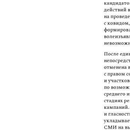
кандидато
действий 
на провед
с ковидом
формирова
волеизъяв
невозможн
После един
непосредст
отменена 
с правом 
и участко
по возмож
среднего и
стадиях р
кампаний.
и гласност
укладывае
СМИ на вы