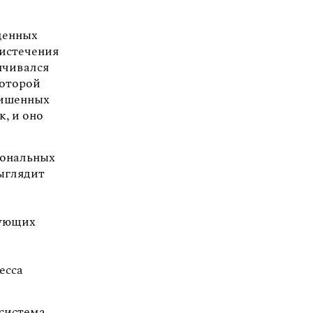
денных
 истечения
нчивался
которой
лишенных
к, и оно
иональных
выглядит
рующих
есса
 система