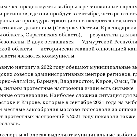
именее предсказуемы выборы в региональные парла
и регионов, где они пройдут в сентябре, четыре относя
оральные процедуры традиционно находятся под инт
ативным давлением (Северная Осетия, Краснодарски
 область, Саратовская область), — результаты для вл
безопасны. В двух оставшихся — Удмуртской Республ
ской области — исторически главной оппозицией ка
 власти являются коммунисты.
лавную интригу в 2022 году обещают муниципальные в
дских советов административных центров регионов, г
рно-Алтайск, Барнаул, Владивосток, Киров, Омск, Тв
, сильны протестные настроения и/или есть сильные
нные организации. Наиболее сложная ситуация для 
стоке и Кирове, которые в сентябре 2021 года на выб
 и местные заксобрания массово голосовали за оппоз
т протестных настроений в 2021 году показали также
ославль.
эксперты «Голоса» выделяют муниципальные выборы 