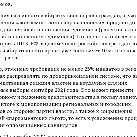
омов.
ния пассивного избирательного права граждан, осуж
пления «экстремистской направленности», продлен до
о дня снятия или погашения судимости (ранее он зака
 или погашением судимости). По оценке «Голоса», с 
спорить ЦИК РФ, в целом число российских граждан, 
 избирательного права, уже составляет 10 млн челове
т расти.
о, отменено требование не менее 25% мандатов в рег
ах распределять по пропорциональной системе, что 
едственная реакция властей на неудачные для них
ные выборы сентября 2021 года. Это может привести
енному искажению представительства в пользу лиди
в итоге к монополизации региональных и городских
ов со стороны партии власти, а также к сокращению
й «парламентских льгот», то есть к усложнению проц
ии оппозиционных кандидатов.
х 11 сентября 2022 года полностью пропорциональная