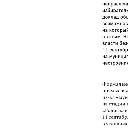
направлен
избирател
доклад об
возможнос
на которы
статьям. 
власти бе
11 сентяб
на муници
настроени
Формально
прямые вы
из-за «му
на стадии
«Голоса» 
11 сентябр
в условиях