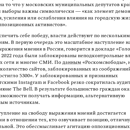
на то что у московских муниципальных депутатов кр
ти выборы важны символически — «как элемент демо
я, усиления или ослабления влияния на городскую жи
ппозиционных активистов».
спечить себе победу, власти действуют по нескольки
иям. В первую очередь это масштабное наступление н
ражения мнения в России, говорится в докладе «Голо
я 2022 года были заблокированы неподконтрольные в
х сети и многие СМИ. По
данным
«Роскомсвободы», н
 «количество сайтов, заблокированных из соображени
достигло 5300». У заблокированных и признанных
тскими Instagram и Facebook резко сократилась ауди
июне The Bell. В результате большинство граждан ок
зможности получать информацию, альтернативную
ым источникам.
тупление на свободу выражения мнений достигается
ми в отношении тех, кто озвучивает позицию, отличн
льной. Это обессмысливает агитацию оппозиционных