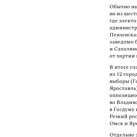
Обычно на
но из шест
где элект
администр
Пензенская
заведомо 
и Сахалин
от партии
В итоге г
из 12 горо
выборы (Го
Ярославль)
оппозицио
во Владиво
в Госдуму
Резкий рос
Омск и Яр
Отдельно 