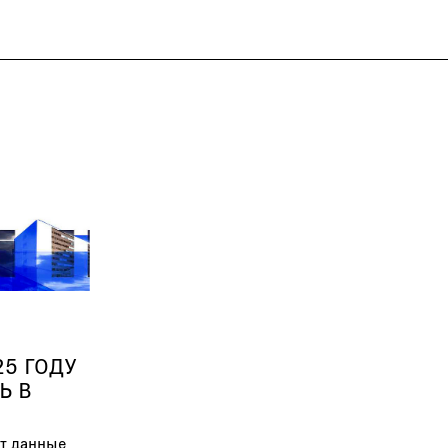
5 ГОДУ
Ь В
ат данные