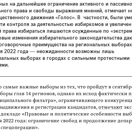
ных на дальнейшее ограничение активного и пассивн
ьного права и свободы выражения мнений, отмечает 
щественного движения «Голос». В частности, были у
ти контроля за деятельностью избиркомов и увеличен
й права избираться лишаются осужденные по «экстре
Новые изменения избирательного законодательства да
зоговорочные преимущества на региональных выбора
ря 2022 года — неожиданности возможны лишь
пальных выборах в городах с сильными протестными
ями.
 самые важные выборы из тех, что пройдут в сентябр
боры глав 14 регионов, однако их исход фактически 
ниципального фильтра», ограничивающего конкуренц
 выдвижения и регистрации кандидатов,
отмечают
экс
в докладе «Правовые и политические особенности вы
я 2022 года: ограничение свобод и продолжение депа
 спецоперации».