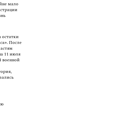
айне мало
нстрации
знь
м
а остатки
са». После
ластям
а 11 июля
й военной
тория,
азались
ую