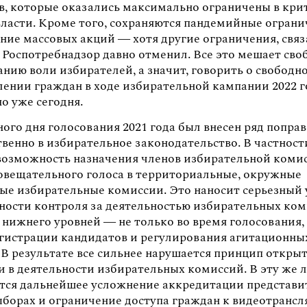
в, которые оказались максимально ограничены в кри
власти. Кроме того, сохраняются пандемийные огран
ение массовых акций — хотя другие ограничения, свя
, Роспотребнадзор давно отменил. Все это мешает св
нию воли избирателей, а значит, говорить о свободн
лении граждан в ходе избирательной кампании 2022 г
о уже сегодня.
ого дня голосования 2021 года был внесен ряд попра
венно в избирательное законодательство. В частност
возможность назначения членов избирательной коми
совещательного голоса в территориальные, окружные
вые избирательные комиссии. Это наносит серьезный 
ности контроля за деятельностью избирательных ко
 нижнего уровней — не только во время голосования, 
егистрации кандидатов и регулирования агитационны
 В результате все сильнее нарушается принцип откры
и в деятельности избирательных комиссий. В эту же 
тся дальнейшее усложнение аккредитации представи
борах и ограничение доступа граждан к видеотранс