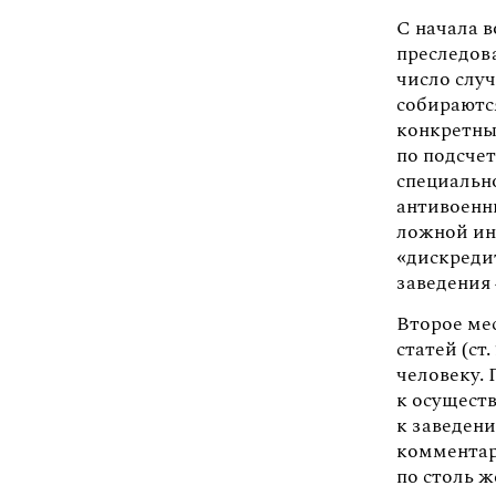
С начала 
преследова
число слу
собираютс
конкретный
по подсче
специальн
антивоенны
ложной инф
«дискреди
заведения 
Второе ме
статей (ст
человеку. 
к осущест
к заведен
комментари
по столь ж