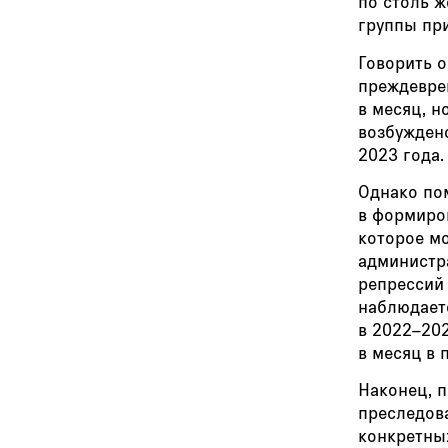
по столь ж
группы пр
Говорить 
преждевре
в месяц, н
возбуждено
2023 года.
Однако по
в формиро
которое м
администр
репрессий 
наблюдаетс
в 2022–202
в месяц в 
Наконец, п
преследов
конкретны