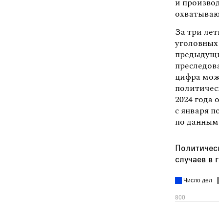
и производ
охватываю
За три ле
уголовных 
предыдущих
преследова
цифра мож
политичес
2024 года 
с января п
по данны
Политичес
случаев в 