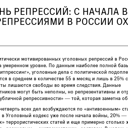
Ь РЕПРЕССИЙ: С НАЧАЛА
ЕПРЕССИЯМИ В РОССИИ ОХ
итически мотивированных уголовных репрессий в Рос
на умеренном уровне. По данным наиболее полной баз
итпрессинг», уголовные дела с политической подопл
ся в среднем в количестве 55 в месяц и лишь в 25% 
нты лишаются свободы во время следствия. Данные
тников могут быть неполны, но репрезентативны и о
убличной репрессивности» — той, которая заметна об
четверть всех дел возбуждаются по «антивоенным» ст
 в Уголовный кодекс уже после начала войны, 20% — 
х» террористических статей и еще примерно столько