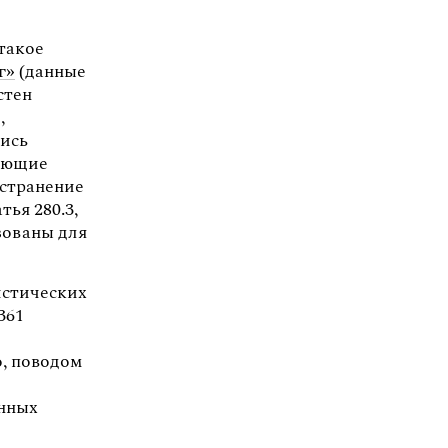
такое
г»
(данные
стен
,
лись
зующие
остранение
ья 280.3,
зованы для
истических
361
о, поводом
енных