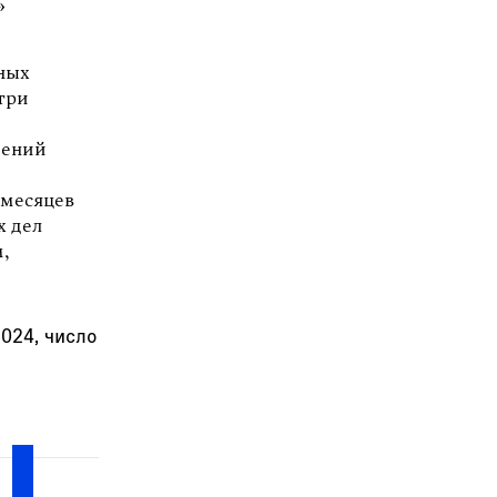
»
ных
три
дений
 месяцев
х дел
м,
024, число