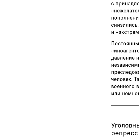
с принадл
«нежелате
пополнени
снизились
и «экстрем
Постоянны
«иноагентс
давление 
независим
преследов
человек. Т
военного в
или немног
Уголовн
репресс