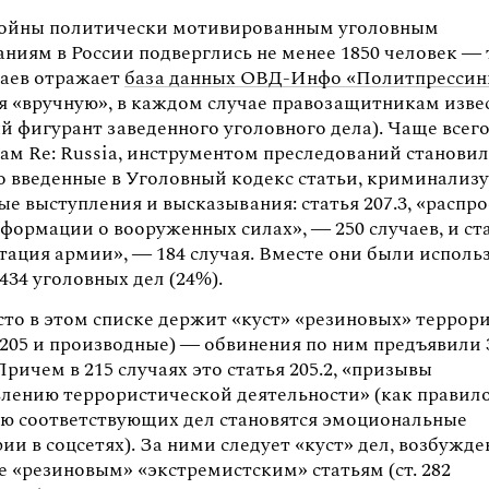
войны политически мотивированным уголовным
ниям в России подверглись не менее 1850 человек — 
чаев отражает
база данных ОВД-Инфо «Политпрессин
я «вручную», в каждом случае правозащитникам изве
 фигурант заведенного уголовного дела). Чаще всего
там Re: Russia, инструментом преследований станови
о введенные в Уголовный кодекс статьи, криминали
е выступления и высказывания: статья 207.3, «распр
ормации о вооруженных силах», — 250 случаев, и стат
тация армии», — 184 случая. Вместе они были исполь
434 уголовных дел (24%).
сто в этом списке держит «куст» «резиновых» террор
. 205 и производные) — обвинения по ним предъявили 
Причем в 215 случаях это статья 205.2, «призывы
влению террористической деятельности» (как правил
ию соответствующих дел становятся эмоциональные
и в соцсетях). За ними следует «куст» дел, возбужд
е «резиновым» «экстремистским» статьям (ст. 282