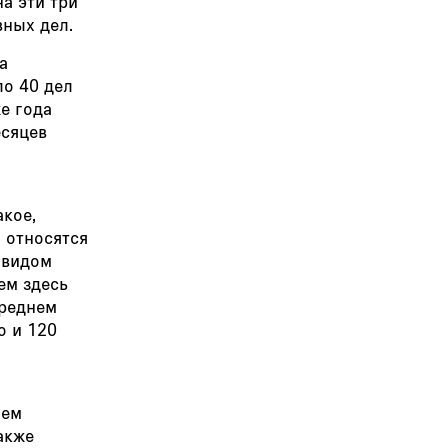
а эти три
ных дел.
а
ло 40 дел
же года
есяцев
кое,
 относятся
 видом
ем здесь
среднем
о и 120
ием
акже