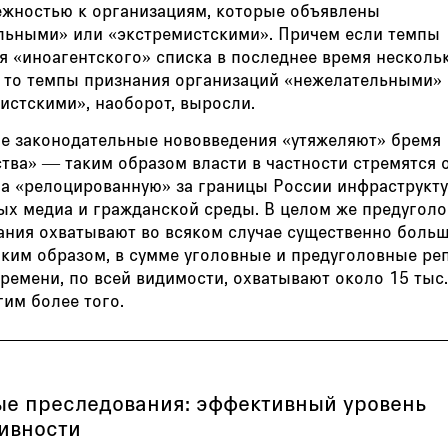
ежностью к организациям, которые объявлены
льными» или «экстремистскими». Причем если темпы
я «иноагентского» списка в последнее время несколь
, то темпы признания организаций «нежелательными»
истскими», наоборот, выросли.
е законодательные нововведения «утяжеляют» бремя
тва» — таким образом власти в частности стремятся 
на «релоцированную» за границы России инфраструкт
ых медиа и гражданской среды. В целом же предугол
ания охватывают во всяком случае существенно больш
аким образом, в сумме уголовные и предуголовные ре
ремени, по всей видимости, охватывают около 15 тыс.
им более того.
ые преследования: эффективный уровень
ивности