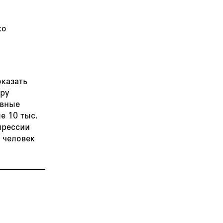
ко
оказать
уру
овные
е 10 тыс.
прессии
 человек