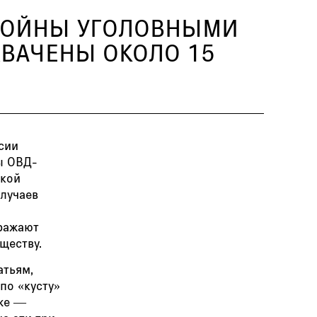
 ВОЙНЫ УГОЛОВНЫМИ
ВАЧЕНЫ ОКОЛО 15
сии
ы ОВД-
екой
случаев
тражают
ществу.
атьям,
по «кусту»
 же —