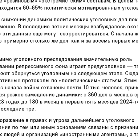
е «резиновым» «экстремистским» составам. В целом, н
иходится 60–65% политически мотивированных уголов
о снижении динамики политических уголовных дел пок
менно. В последние летние месяцы возбуждалось око
о эти данные еще могут скорректироваться. С начала 
 примерно столько же дел, как и за восемь первых м
мимо уголовного преследования значительную роль
вании репрессивного фона играет предуголовное — та
ожет обернуться уголовным на следующем этапе. Сюда
ативные протоколы по «политическим» статьям. Этим
с начала войны охвачены почти 10 тыс. человек, прич
я резкое замедление динамики: с 360 дел в месяц в 
3 годах до 180 в месяц в первые пять месяцев 2024-г
последние три.
оражение в правах и угроза дальнейшего уголовного
ания по тем или иным основаниям связаны с признан
х людей и организаций «иностранными агентами», а т