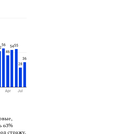
овые,
сь 63%
од стражу,