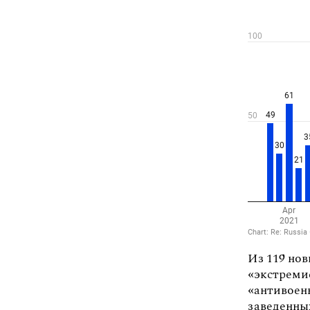
Из 119 нов
«экстремис
«антивоенн
заведенных