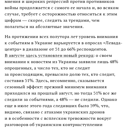
мнения и широких репрессий против противников
войны продолжается с самого ее начала и, во всяком
случае, требует с осторожностью относиться к этим
цифрам — скорее, следить за трендами, чем
полагаться на абсолютные значения.
На протяжении всех полутора лет уровень внимания
к событиям в Украине варьируется в опросах «Левада-
центра» в диапазоне от 51 до 66% респондентов.
В августе здесь установлен новый рекорд
: о своем
внимании к новостям из Украины заявили лишь 48%
опрошенных, а число тех, кто не следит
за происходящим, превысило долю тех, кто следит,
составив 51%. Здесь, несомненно, сказывается
сезонный эффект: прежний минимум внимания
приходился на прошлый август, но тогда 51% все же
следили за событиями, а 48% — не следили. Однако
еще в июле этого года следивших было 59%, что,
видимо, связано с атаками украинских дронов
и в особенности с всплеском тревожности вокруг
разговоров об украинском контрнаступлении