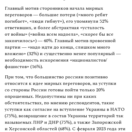
Главный мотив сторонников начала мирных
переговоров — большие потери («много ребят
погибает», «люди гибнут»), его упомянули 52%
ответивших, и более абстрактная «усталость
от войны» («война всем надоела», «скорее бы все
закончилось») — 40%. Главный мотив провоенной
партии — «надо идти до конца, слишком много
вложено» (32%) и существенно менее популярный —
необходимость искоренения «националистов/
фашистов» (16%).
При том, что большинство россиян позитивно
относится к идее мирных переговоров, на уступки
со стороны России готовы пойти только 20%
опрошенных. Недопустимы ни при каких
обстоятельствах, по мнению респондентов, такие
уступки как согласие на вступление Украины в НАТО
(75%), возвращение в состав Украины территорий так
называемых ЛНР и ДНР (75%), а также Запорожской
и Херсонской областей (68%). С февраля 2023 года эти