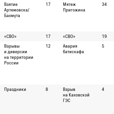
Взятие
17
Мятеж
34
Артемовска/
Пригожина
Бахмута
«СВО»
17
«СВО»
19
Взрывы
12
Авария
5
и диверсии
батискафа
на территории
России
Праздники
8
Взрыв
4
на Каховской
ГЭС