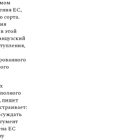
амом
ения ЕС,
о сорта.
ния
в этой
ранцузский
тупления,
ированного
ного
их
 полного
,
пишет
устраивает:
бсуждать
ргумент
ена ЕС
ну