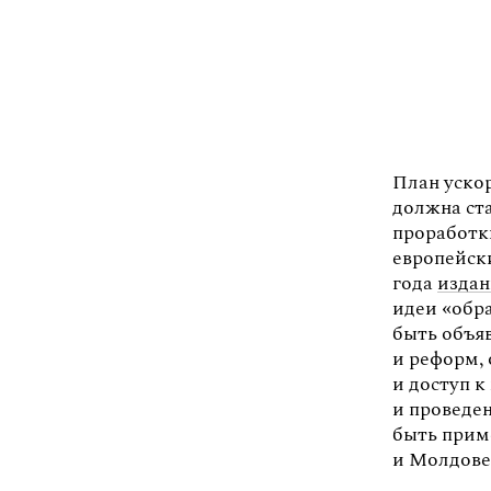
План уско
должна ста
проработк
европейски
года
издан
идеи «обра
быть объя
и реформ,
и доступ 
и проведе
быть прим
и Молдове