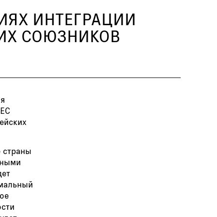
РИЯХ ИНТЕГРАЦИИ
КИХ СОЮЗНИКОВ
ля
 ЕС
пейских
е страны
нными
дет
рмальный
кое
ости