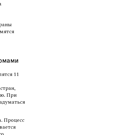
а
й
траны
емятся
ормами
лятся 11
стран,
ию. При
адуматься
а. Процесс
вается
го