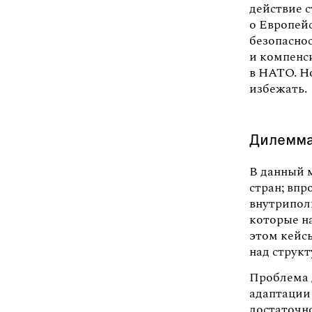
действие с
о Европейс
безопасно
и компенс
в НАТО. Но
избежать.
Дилемма
В данный м
стран; впр
внутрипол
которые н
этом кейс
над струк
Проблема 
адаптации
достаточн