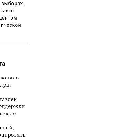
 выборах.
ть его
идентом
тической
та
зволило
лрд,
ставлен
поддержки
начале
шний,
оцировать