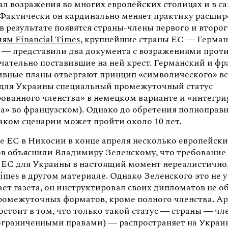
ал возражения во многих европейских столицах и в с
 Фактически он кардинально меняет практику расшир
в результате появятся страны-члены первого и второг
иям Financial Times
, крупнейшие страны ЕС — Герма
 — представили два документа с возражениями проти
нчательно поставившие на ней крест. Германский и ф
ивные планы отвергают принцип «символического» вс
 для Украины специальный промежуточный статус
рованного членства» в немецком варианте и «интегр
ва» во французском). Однако до обретения полноправ
таком сценарии может пройти около 10 лет.
е ЕС в Никосии в конце апреля несколько европейск
в объяснили Владимиру Зеленскому, что требование
в ЕС для Украины в настоящий момент нереалистично
Times в другом материале
. Однако Зеленского это не 
ет газета, он инструктировал своих дипломатов не о
ромежуточных форматов, кроме полного членства. А
стоит в том, что только такой статус — страны — чл
с ограниченными правами) — распространяет на Украи