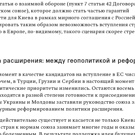
татьи о взаимной обороне (пункт 7 статьи 42 Договор
ком союзе), которое должно стать частью гарантий
сти для Киева в рамках мирного соглашения с Россие
ировать таким образом невозможность вступления с
 в Европе, по-видимому, такого сценария скорее стр
 расширения: между геополитикой и реф
омент в качестве кандидатов на вступление в ЕС чис
очем, в Турции, Грузии и Сербии в настоящий момент
итические приоритеты изменились. Остаются восемь 
аходятся в разной степени готовности к присоединен
ы Украины и Молдовы заставили руководство союза з
турным реформированием политики расширения.
действительно существует и касается не только Киев
 стран к нормам союза занимает многие годы и оказы
о болезненным. В результате поддержка идеи будуще