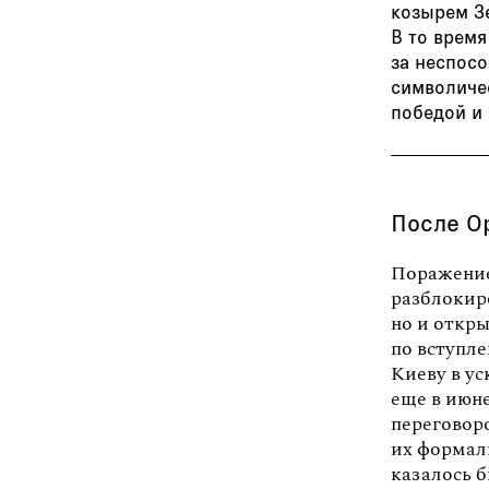
козырем З
В то время
за неспос
символиче
победой и 
После О
Поражение
разблокир
но и откр
по вступл
Киеву в у
еще в июне
переговор
их формал
казалось 