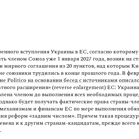
ренного вступления Украины в ЕС, согласно которому
ть членом Союза уже 1 января 2027 года, возник на с
и мирного соглашения из 20 пунктов, над которым Ки
е союзники трудились в конце прошлого года. В февр
ие Politico на основании бесед с источниками описал
тного расширения» (reverse enlargement) ЕС: Украин
влена членом до выполнения всех необходимых проце
 однако будет получать фактические права страны-чл
к механизмам и финансам ЕС по мере выполнения обя
ния реформ «задним числом». Причем такая процеду
енена и к другим странам-кандидатам, прежде всего 
.