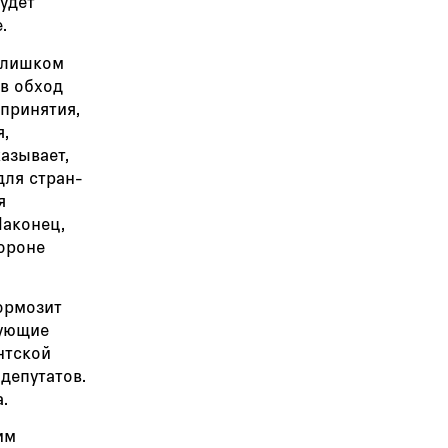
удет
.
 слишком
 в обход
принятия,
я,
азывает,
для стран-
я
Наконец,
бороне
ормозит
вующие
нтской
депутатов.
.
им