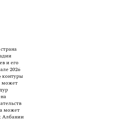
 страна
тадии
ев и его
але 2026
о
контуры
а может
дур
ена
зательств
ра может
к Албании