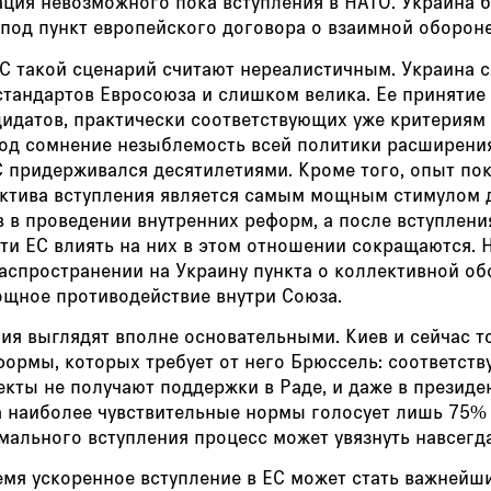
ция невозможного пока вступления в НАТО. Украина б
под пункт европейского договора о взаимной обороне
ЕС такой сценарий считают нереалистичным. Украина
стандартов Евросоюза и слишком велика. Ее принятие
идатов, практически соответствующих уже критериям 
под сомнение незыблемость всей политики расширени
 придерживался десятилетиями. Кроме того, опыт пок
ектива вступления является самым мощным стимулом 
 в проведении внутренних реформ, а после вступлени
ти ЕС влиять на них в этом отношении сокращаются. 
распространении на Украину пункта о коллективной о
ощное противодействие внутри Союза.
ия выглядят вполне основательными. Киев и сейчас т
формы, которых требует от него Брюссель: соответст
кты не получают поддержки в Раде, и даже в президе
а наиболее чувствительные нормы голосует лишь 75% 
ального вступления процесс может увязнуть навсегда
емя ускоренное вступление в ЕС может стать важнейш