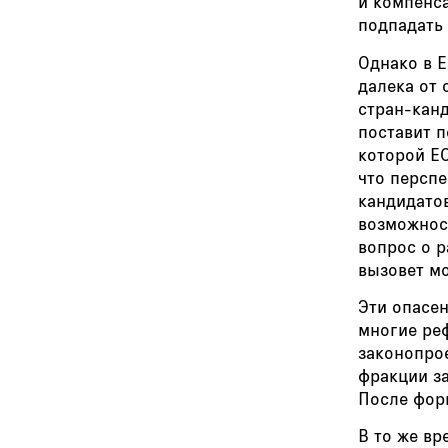
и компенса
подпадать 
Однако в 
далека от 
стран-канд
поставит 
которой ЕС
что персп
кандидатов
возможнос
вопрос о 
вызовет м
Эти опасен
многие ре
законопрое
фракции з
После форм
В то же вр