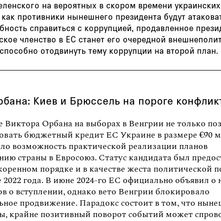
еленского на вероятных в скором времени украинских
 как противники нынешнего президента будут атакова
обность справиться с коррупцией, продавленное през
ское членство в ЕС станет его очередной внешнеполи
способно отодвинуть тему коррупции на второй план.
рбана: Киев и Брюссель на пороге конфлик
 Виктора Орбана на выборах в Венгрии не только по
овать бюджетный кредит ЕС Украине в размере €90 м
ыло возможность практической реализации планов
ению страны в Евросоюз. Статус кандидата был предо
скоренном порядке и в качестве жеста политической 
 2022 года. В июне 2024-го ЕС официально объявил о 
ов о вступлении, однако вето Венгрии блокировало
ьное продвижение. Парадокс состоит в том, что ныне
бы, крайне позитивный поворот событий может спров