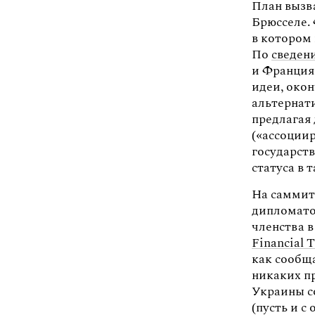
План вызв
Брюсселе.
в котором 
По
сведен
и Франция
идеи, око
альтернат
предлагая
(«ассоции
государст
статуса в 
На саммит
дипломато
членства 
Financial 
как сообща
никаких п
Украины со
(пусть и 