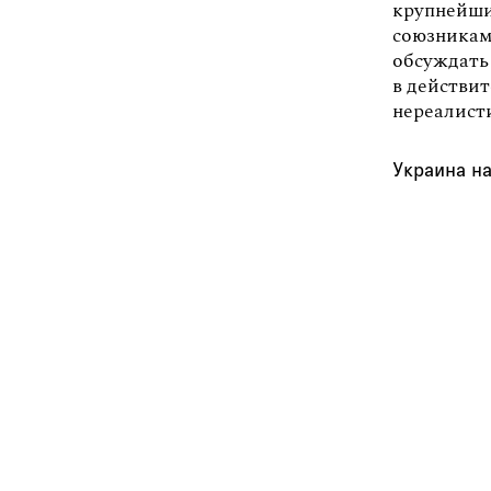
крупнейши
союзникам
обсуждать
в действи
нереалист
Украина на