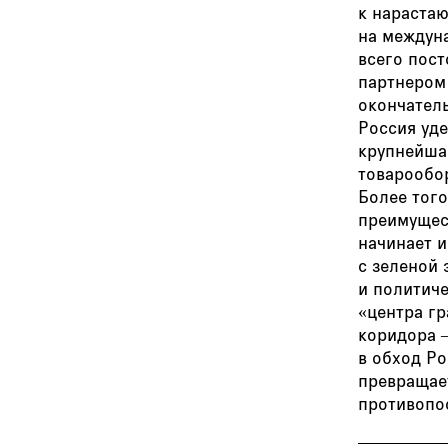
к нараста
на междун
всего пос
партнером
окончатель
Россия уд
крупнейша
товарообо
Более того
преимущес
начинает и
с зеленой
и политиче
«центра гр
коридора 
в обход Ро
превращает
противопос