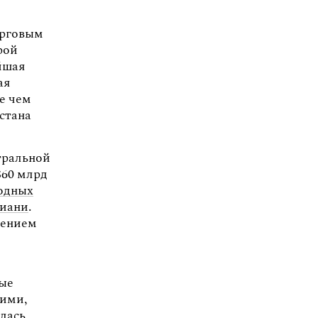
орговым
рой
йшая
ая
ее чем
хстана
тральной
$60 млрд
одных
лиани
.
чением
ные
кими,
алась