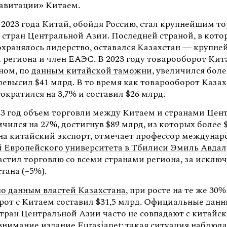
равитации» Китаем.
 2023 года Китай, обойдя Россию, стал крупнейшим т
 стран Центральной Азии. Последней страной, в кото
охранялось лидерство, оставался Казахстан — крупне
 региона и член ЕАЭС. В 2023 году товарооборот Кит
ном, по
данным китайской таможни
, увеличился бол
ревысил $41 млрд. В то время как товарооборот Каза
сократился на 3,7% и составил $26 млрд.
023 год объем торговли между Китаем и странами Цен
чился на 27%, достигнув $89 млрд, из которых более 
на китайский экспорт,
отмечает профессор междунар
 Европейского университета в Тбилиси Эмиль Авда
астил торговлю со всеми странами региона, за исклю
тана (–5%).
по данным властей Казахстана
, при росте на те же 30%
рот с Китаем составил $31,5 млрд. Официальные дан
стран Центральной Азии часто не совпадают с китайс
внимание издание Eurasianet; такая ситуация наблюд