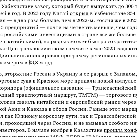
 Узбекистане завод, который будет выпускать до 300 
й в год. В 2023 году Китай
открыл
в Узбекистане 854
я — в два раза больше, чем в 2022-м. Россия же в 202
45 предприятий — почти на четверть меньше, чем год
с российскими инвестициями в стране все же больше 
7 с китайскими), но разрыв может быстро сократитьс
ко-Центральноазиатском саммите в мае 2023 года
ки
Цзиньпинь анонсировал
программу региональных ин
размером в $3,8 млрд.
, вторжение России в Украину и ее разрыв с Западом,
торговые суда в Красном море придали новый импульс
коридора (официальное название — Транскаспийский
дный транспортный маршрут, ТМТМ) — торгового п
олжен связать китайский и европейский рынки через
ой Азии и Кавказа в обход России. Раньше этот марш
л как Южному морскому пути, так и Транссибирской
, проходящей через Россию, и не вызывал особого ин
весторов. В начале ноября в Казахстане
прошла конф