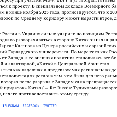
вопросу при участии МВФ, ЕБРР и JP Morgan, готовых
ься к проекту. В специальном
докладе Всемирного ба
 в конце ноября 2023 года, прогнозируется, что к 20
евозок по Среднему коридору может вырасти втрое, д
 России в Украину сильно ударило по позициям Росс
 однако разворачиваться в сторону Китая он начал ра
Наргис Касенова из Центра российских и евразийских
ний Гарвардского университета
. По мере того как Ро
 от Запада, а ее внешняя политика становилась все б
ой и авантюрной, «Китай в Центральной Азии стал
аться как надежная и предсказуемая региональная де
н становится для региона тем, чем была для него рань
 которая после разрыва с Западом сама превращается
ой придаток» Китая (→
Re: Russia: Тупиковый разворо
, нечего противопоставить этому тренду.
TELEGRAM
FACEBOOK
TWITTER