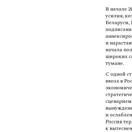
В начале 
усилия, к
Беларуси,
подписания
аннексиро
и нараста
начала по
широких с
тумане.
С одной ст
ввоза в Ро
экономиче
стратегич
сценарием 
вынуждены
и ослабле
Россия те
к вытеснен