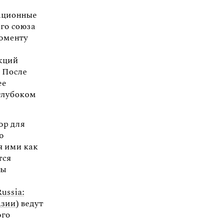
рационные
го союза
моменту
нкций
 После
ее
 глубоком
ор для
о
я ими как
тся
ны
Russia:
Азии
) ведут
ого