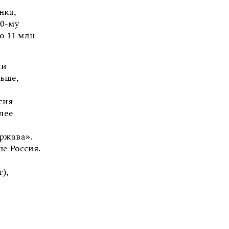
нка
,
30-му
о 11 млн
ии
ньше,
ссия
олее
ржава».
ше Россия.
т
),