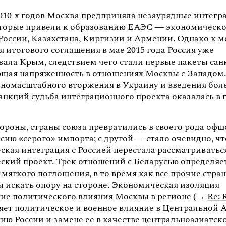
2010-х годов Москва предприняла незаурядные интег
оторые привели к образованию ЕАЭС — экономическо
 России, Казахстана, Киргизии и Армении. Однако к 
 итогового соглашения в мае 2015 года Россия уже
вала Крым, следствием чего стали первые пакеты са
ющая напряженность в отношениях Москвы с Западом.
лномасштабного вторжения в Украину и введения бол
анкций судьба интеграционного проекта оказалась в
ороны, страны союза превратились в своего рода офш
ссию «серого» импорта; с другой — стало очевидно, чт
ская интеграция с Россией перестала рассматриватьс
еский проект. Трек отношений с Беларусью определяе
мягкого поглощения, в то время как все прочие стра
 искать опору на стороне. Экономическая изоляция
ние политического влияния Москвы в регионе (→
Re: 
ряет политическое и военное влияние в Центральной 
ию России и замене ее в качестве центральноазиатск