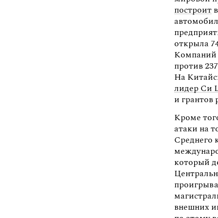
построит
в
автомобиле
предприяти
открыла 7
Компаний 
против 237
На Китайс
лидер Си 
и грантов 
Кроме того
атаки на 
Среднего 
междунаро
который д
Центральн
проигрыва
магистрали
внешних ин