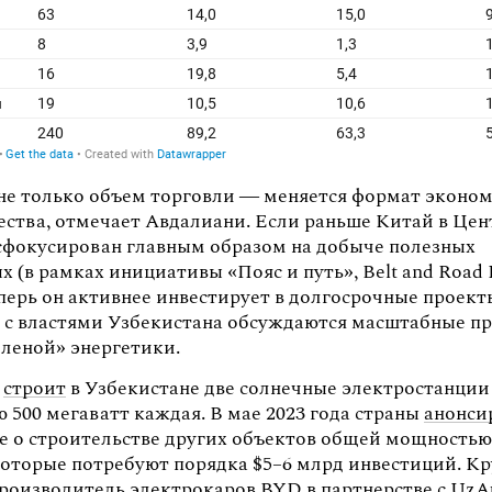
 не только объем торговли — меняется формат эконо
ества, отмечает Авдалиани. Если раньше Китай в Це
сфокусирован главным образом на добыче полезных
 (в рамках инициативы «Пояс и путь», Belt and Road In
еперь он активнее инвестирует в долгосрочные проект
 с властями Узбекистана обсуждаются масштабные п
еленой» энергетики.
е
строит
в Узбекистане две солнечные электростанции
 500 мегаватт каждая. В мае 2023 года страны
анонси
е о строительстве других объектов общей мощностью
 которые потребуют порядка $5–6 млрд инвестиций. 
роизводитель электрокаров BYD в партнерстве с UzA