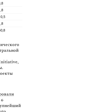
мического
нтральной
itiative,
ы.
роекты
ровали
 6
Крупнейший
uto