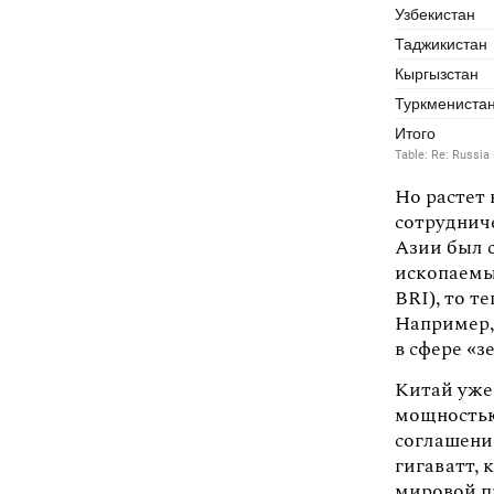
Но растет
сотруднич
Азии был 
ископаемых
BRI), то т
Например,
в сфере «з
Китай уж
мощностью
соглашени
гигаватт,
мировой п