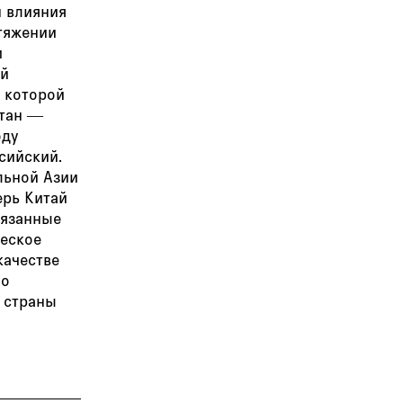
н влияния
тяжении
м
ай
в которой
стан —
оду
сийский.
льной Азии
ерь Китай
вязанные
ческое
качестве
го
е страны