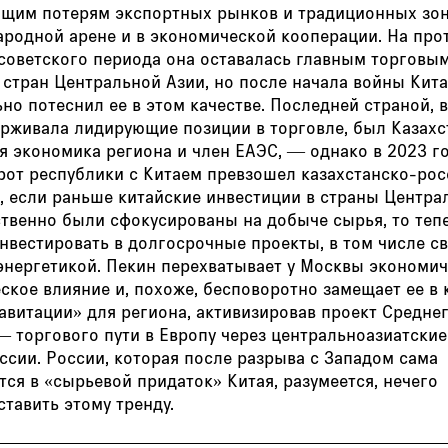
ющим потерям экспортных рынков и традиционных зо
ародной арене и в экономической кооперации. На про
тсоветского периода она оставалась главным торговы
 стран Центральной Азии, но после начала войны Кит
но потеснил ее в этом качестве. Последней страной, 
ерживала лидирующие позиции в торговле, был Казах
я экономика региона и член ЕАЭС, — однако в 2023 г
рот республики с Китаем превзошел казахстанско-рос
, если раньше китайские инвестиции в страны Центра
твенно были сфокусированы на добыче сырья, то теп
нвестировать в долгосрочные проекты, в том числе с
 энергетикой. Пекин перехватывает у Москвы экономи
ское влияние и, похоже, бесповоротно замещает ее в 
авитации» для региона, активизировав проект Средне
— торгового пути в Европу через центральноазиатски
ссии. России, которая после разрыва с Западом сама
ся в «сырьевой придаток» Китая, разумеется, нечего
тавить этому тренду.