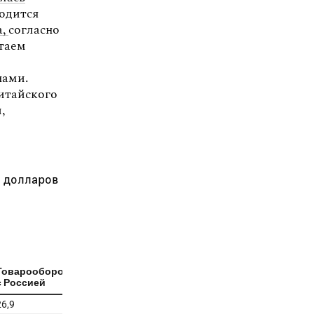
одится
a,
согласно
итаем
нами.
китайского
,
д долларов