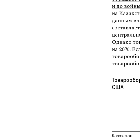
и до войн
на Казахс
данным вл
составляет
центральн
Однако тов
на 20%. Е
товарообо
товарообор
Товарообо
США