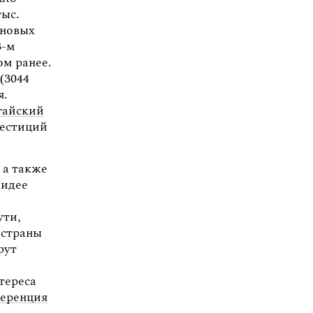
тыс.
 новых
3-м
ом ранее.
(3044
я.
тайский
вестиций
 а также
 идее
ути,
 страны
рут
тереса
еренция