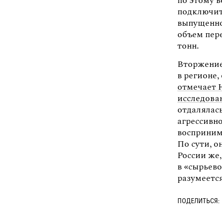
по этому 
подключит
выпущенном
объем пер
тонн.
Вторжение
в регионе,
отмечает 
исследова
отдалялась
агрессивн
восприним
По сути, о
России же,
в «сырьев
разумеется
ПОДЕЛИТЬСЯ: