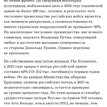
на линии фронта.
По сведениям некоторых
источников
, мобилизация дала в 2024 году украинской
армии не более 200 тыс. человек, в результате чего
численное превосходство российских войск является
как минимум двукратным, а укомплектованность
многих украинских подразделений не превышает 30%.
На накопленное численное преимущество, вне всякого
сомнения, надеялся Владимир Путин, отвергавший
любые и достаточно выгодные компромиссы
со стороны Дональда Трампа. Однако перелома
не произошло.
По собственным подсчетам журнала The Economist
,
в 2025 году прирост потерь российской армии
составил 60% (53–252 тыс. погибших) к первым годам
войны. Но
по данным Министерства обороны
Британии
, уровень российских потерь в 2025-м,
незначительно снизившись, остается примерно
на уровне прошлого года. По этим данным в сентябре
среднесуточные потери России составили 950 человек,
что чуть больше, чем в августе (931), но меньше, чем