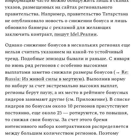
информацию часто можно обнаружить лишь в сканах
указов, размещенных на сайтах регионального
правительства. Например, правительство Татарстана
не опубликовало новость о снижении бонуса и лишь
обновило баннеры с рекламой для желающих
заключить контракт,
пишут Idel.Реалии
.
Однако снижение бонусов в нескольких регионах еще
нельзя считать указанием на какой-то устойчивый
тренд. Подобные эпизоды бывали и раньше. С января
по июнь ряд регионов с особенно высокими
выплатами заметно снижали размеры бонусов (→
Re:
Russia: Из живой силы в мертвую
). Выполнив норму
по набору за счет экстремально высоких выплат,
регионы берут паузу, а их место в рейтинге бонусных
лидеров занимают другие (см. Приложение). В списке
лидеров по бонусам около 10 регионов присутствуют
постоянно, еще около 25 — ротируются, то повышая,
то снижая свои бонусы. За счет этого бремя
интенсивного набора контрактников распределяется
между большим количеством регионов. Поэтому