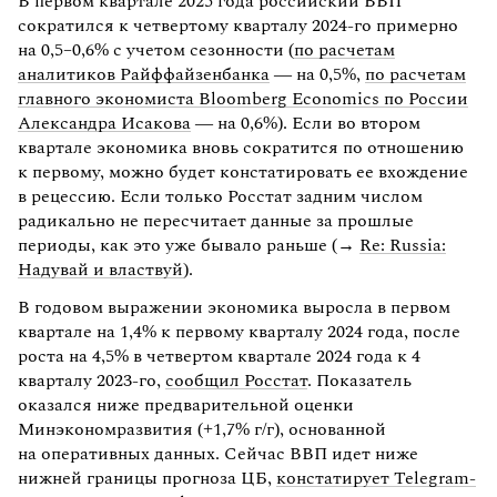
В первом квартале 2025 года российский ВВП
сократился к четвертому кварталу 2024-го примерно
на 0,5–0,6% с учетом сезонности (
по расчетам
аналитиков Райффайзенбанка
— на 0,5%,
по расчетам
главного экономиста Bloomberg Economics по России
Александра Исакова
— на 0,6%). Если во втором
квартале экономика вновь сократится по отношению
к первому, можно будет констатировать ее вхождение
в рецессию. Если только Росстат задним числом
радикально не пересчитает данные за прошлые
периоды, как это уже бывало раньше (→
Re: Russia:
Надувай и властвуй
).
В годовом выражении экономика выросла в первом
квартале на 1,4% к первому кварталу 2024 года, после
роста на 4,5% в четвертом квартале 2024 года к 4
кварталу 2023-го,
сообщил Росстат
. Показатель
оказался ниже предварительной оценки
Минэкономразвития (+1,7% г/г), основанной
на оперативных данных. Сейчас ВВП идет ниже
нижней границы прогноза ЦБ,
констатирует Telegram-