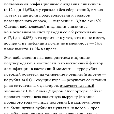
пользования, инфляционные ожидания снизились
(с 12,4 до 11,6%), а у граждан без сбережений, в чьих
тратах выше доля продовольствия и товаров
повседневного спроса, — выросли с 13,9 до аж 15%.
Оценки наблюдаемой инфляции снизились,
но в основном за счет граждан со сбережениями —
с 17,4 до 16,8%), в то время как у тех, кто их не имеет,
восприятие инфляции почти не изменилось — 14%
в мае вместо 14,2% в апреле.
Эти наблюдения над восприятием инфляции
подтверждают, в частности, что важнейший фактор
дезинфляции в настоящий момент — курс рубля,
который остается на удивление крепким (в апреле —
83 рубля за $1). Текущий курс — результат сочетания
ряда ситуативных факторов,
отмечает главный
экономист БКС Илья Федоров
. Экспортеры сейчас
продают почти всю валютную выручку (в конце
прошлого года — лишь половину), в марте–апреле
им были нужны рубли для уплаты налогов. Спрос
на рубли усилен тем, что из-за укрепления курса