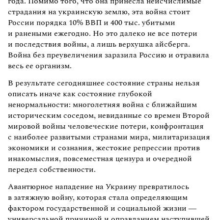
года. Помимо того, что она принесла неисчислимые
страдания на украинскую землю, эта война стоит
России порядка 10% ВВП и 400 тыс. убитыми
и ранеными ежегодно. Но это далеко не все потери
и последствия войны, а лишь верхушка айсберга.
Война без преувеличения заразила Россию и отравила
весь ее организм.
В результате сегодняшнее состояние страны нельзя
описать иначе как состояние глубокой
ненормальности: многолетняя война с ближайшим
историческим соседом, невиданные со времен Второй
мировой войны человеческие потери, конфронтация
с наиболее развитыми странами мира, милитаризация
экономики и сознания, жестокие репрессии против
инакомыслия, повсеместная цензура и очередной
передел собственности.
Авантюрное нападение на Украину превратилось
в затяжную войну, которая стала определяющим
фактором государственной и социальной жизни —
универсальной причиной и оправданием наступившей