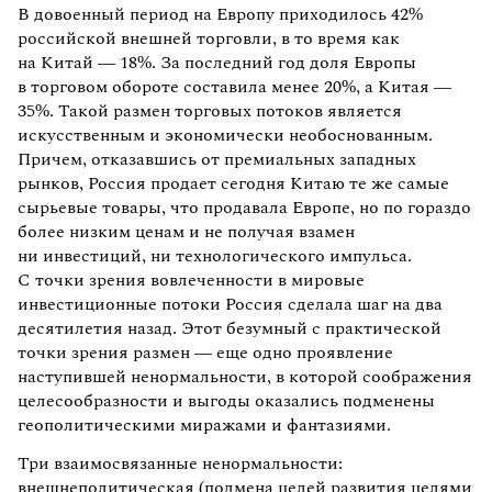
В довоенный период на Европу приходилось 42%
российской внешней торговли, в то время как
на Китай — 18%. За последний год доля Европы
в торговом обороте составила менее 20%, а Китая —
35%. Такой размен торговых потоков является
искусственным и экономически необоснованным.
Причем, отказавшись от премиальных западных
рынков, Россия продает сегодня Китаю те же самые
сырьевые товары, что продавала Европе, но по гораздо
более низким ценам и не получая взамен
ни инвестиций, ни технологического импульса.
С точки зрения вовлеченности в мировые
инвестиционные потоки Россия сделала шаг на два
десятилетия назад. Этот безумный с практической
точки зрения размен — еще одно проявление
наступившей ненормальности, в которой соображения
целесообразности и выгоды оказались подменены
геополитическими миражами и фантазиями.
Три взаимосвязанные ненормальности:
внешнеполитическая (подмена целей развития целями