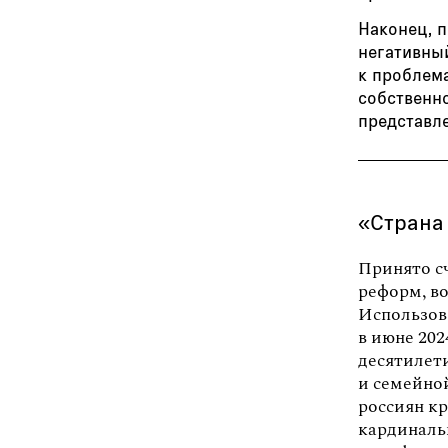
Наконец, 
негативны
к проблем
собственн
представл
«Страна
Принято сч
реформ, в
Использов
в июне 202
десятилет
и семейно
россиян к
кардиналь