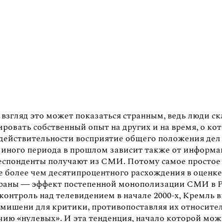
 взгляд это может показаться странным, ведь люди с
ровать собственный опыт на других и на время, о ко
 действительности восприятие общего положения дел 
и иного периода в прошлом зависит также от информа
еспонденты получают из СМИ. Потому самое простое
е более чем десятипроцентного расхождения в оценк
траны — эффект постепенной монополизации СМИ в Р
контроль над телевидением в начале 2000-х, Кремль 
е мишени для критики, противопоставляя их относите
чию «нулевых». И эта тенденция,
начало которой мо