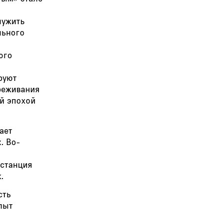
лужить
льного
ого
руют
реживания
ой эпохой
ает
. Во-
истанция
к.
сть
пыт