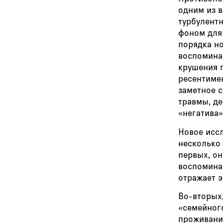
одним из 
турбулентн
фоном для
порядка н
воспомина
крушения 
ресентиме
заметное с
травмы, д
«негатива»
Новое исс
несколько
первых, о
воспомина
отражает 
Во-вторых,
«семейного
проживания