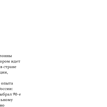
клонны
тором идет
в стране
ции,
е опыта
оссии:
выбрал 90-е
льному
жно