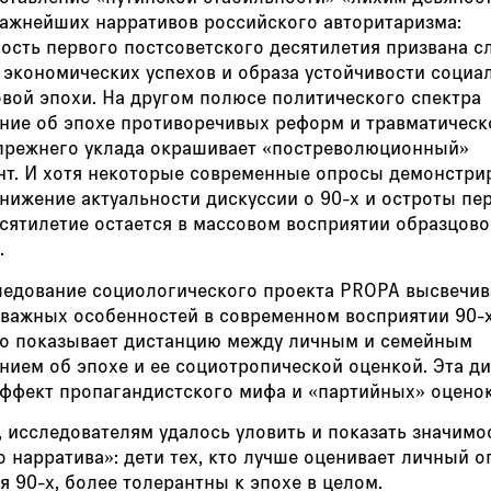
важнейших нарративов российского авторитаризма:
ость первого постсоветского десятилетия призвана с
 экономических успехов и образа устойчивости социа
овой эпохи. На другом полюсе политического спектра
ние об эпохе противоречивых реформ и травматическ
прежнего уклада окрашивает «постреволюционный»
нт. И хотя некоторые современные опросы демонстри
нижение актуальности дискуссии о 90-х и остроты пе
есятилетие остается в массовом восприятии образцов
.
ледование социологического проекта PROPA высвечив
 важных особенностей в современном восприятии 90-х
но показывает дистанцию между личным и семейным
нием об эпохе и ее социотропической оценкой. Эта д
эффект пропагандистского мифа и «партийных» оцено
 исследователям удалось уловить и показать значимо
 нарратива»: дети тех, кто лучше оценивает личный о
 90-х, более толерантны к эпохе в целом.