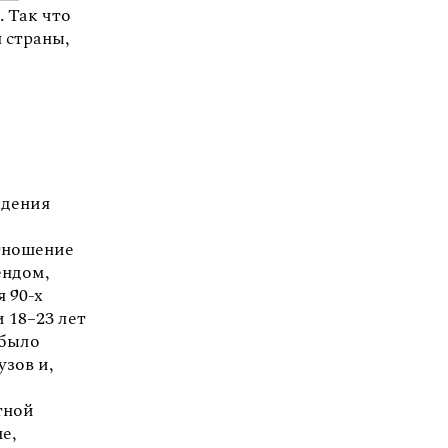
. Так что
 страны,
ждения
отношение
ендом,
 90-х
 18–23 лет
 было
узов и,
тной
е,