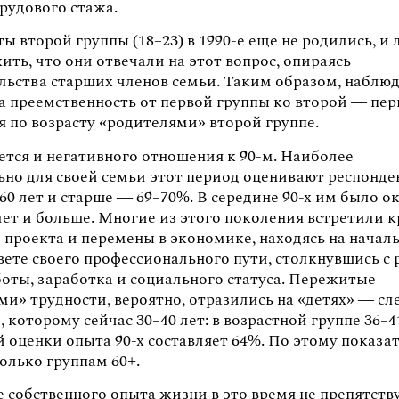
трудового стажа.
ы второй группы (18–23) в 1990-е еще не родились, и
ть, что они отвечали на этот вопрос, опираясь
ельства старших членов семьи. Таким образом, наблю
а преемственность от первой группы ко второй — пер
я по возрасту «родителями» второй группе.
ется и негативного отношения к 90-м. Наиболее
ьно для своей семьи этот период оценивают респонд
 60 лет и старше — 69–70%. В середине 90-х им было о
ет и больше. Многие из этого поколения встретили к
 проекта и перемены в экономике, находясь на начал
вете своего профессионального пути, столкнувшись с
боты, заработка и социального статуса. Пережитые
ми» трудности, вероятно, отразились на «детях» — с
 которому сейчас 30–40 лет: в возрастной группе 36–4
 оценки опыта 90-х составляет 64%. По этому показа
олько группам 60+.
 собственного опыта жизни в это время не препятств