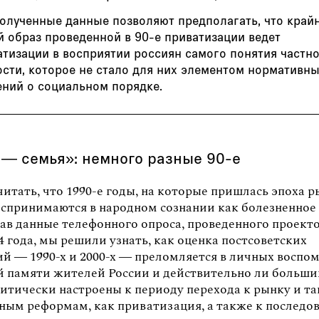
полученные данные позволяют предполагать, что край
й образ проведенной в 90-е приватизации ведет
атизации в восприятии россиян самого понятия частн
ости, которое не стало для них элементом нормативн
ений о социальном порядке.
 — семья»: немного разные 90-е
итать, что 1990-е годы, на которые пришлась эпоха 
оспринимаются в народном сознании как болезненное 
ав данные телефонного опроса, проведенного проек
4 года, мы решили узнать, как оценка постсоветских
ий — 1990-х и 2000-х — преломляется в личных воспо
й памяти жителей России и действительно ли больши
ритически настроены к периоду перехода к рынку и т
ным реформам, как приватизация, а также к послед