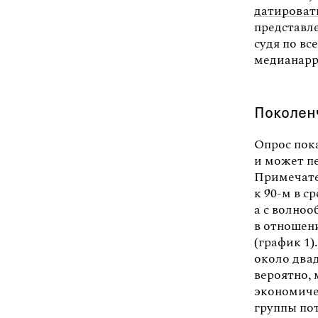
датироват
представле
судя по вс
медианарр
Поколен
Опрос пока
и может пе
Примечате
к 90-м в 
а с волно
в отношени
(график 1)
около двад
вероятно,
экономиче
группы пот