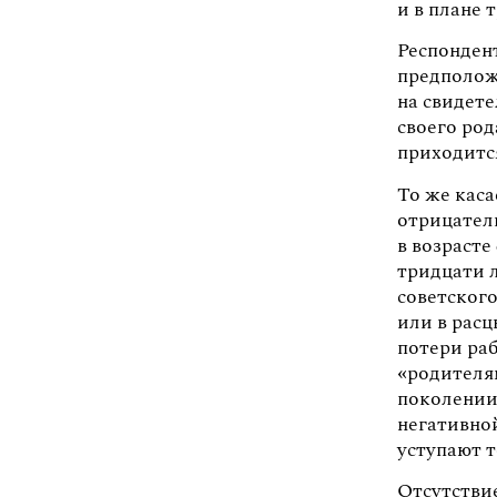
и в плане 
Респондент
предположи
на свидет
своего род
приходитс
То же каса
отрицател
в возрасте
тридцати л
советского
или в расц
потери ра
«родителя
поколении,
негативной
уступают т
Отсутствие