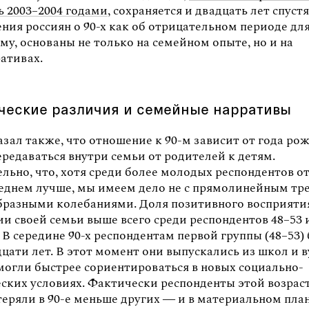
ь 2003–2004 годами
, сохраняется и двадцать лет спустя
ния россиян о 90-х как об отрицательном периоде для
ему, основаны не только на семейном опыте, но и на
ативах.
ческие различия и семейные нарративы
зал также, что отношение к 90-м зависит от года ро
редаваться внутри семьи от родителей к детям.
льно, что, хотя среди более молодых респондентов 
среднем лучше, мы имеем дело не с прямолинейным тр
образными колебаниями. Доля позитивного восприятия
и своей семьи выше всего среди респондентов 48–53 и
. В середине 90-х респондентам первой группы (48–53)
цати лет. В этот момент они выпускались из школ и в
 могли быстрее сориентироваться в новых социально-
ских условиях. Фактически респонденты этой возрас
еряли в 90-е меньше других — и в материальном план