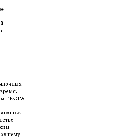
не
ой
ых
рыночных
время.
том
PROPA
минаниях
нство
аким
овавшему