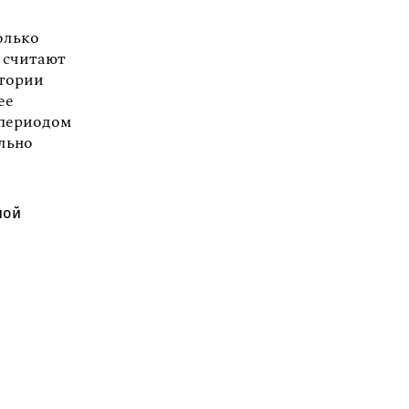
олько
 считают
стории
ее
 периодом
ельно
ной