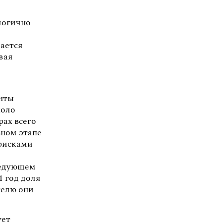
 логично
дается
вая
енты
коло
рах всего
ьном этапе
 рисками
ледующем
1 год доля
телю они
ует