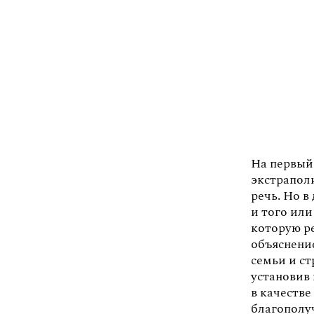
На первый
экстраполи
речь. Но в
и того ил
которую р
объяснени
семьи и с
установив 
в качеств
благополу