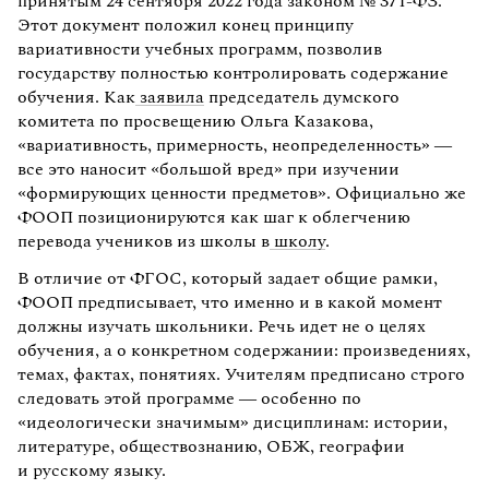
принятым 24 сентября 2022 года законом № 371-ФЗ.
Этот документ положил конец принципу
вариативности учебных программ, позволив
государству полностью контролировать содержание
обучения. Как
заявила
председатель думского
комитета по просвещению Ольга Казакова,
«вариативность, примерность, неопределенность» —
все это наносит «большой вред» при изучении
«формирующих ценности предметов». Официально же
ФООП позиционируются как шаг к облегчению
перевода учеников из школы в
школу
.
В отличие от ФГОС, который задает общие рамки,
ФООП предписывает, что именно и в какой момент
должны изучать школьники. Речь идет не о целях
обучения, а о конкретном содержании: произведениях,
темах, фактах, понятиях. Учителям предписано строго
следовать этой программе — особенно по
«идеологически значимым» дисциплинам: истории,
литературе, обществознанию, ОБЖ, географии
и русскому языку.