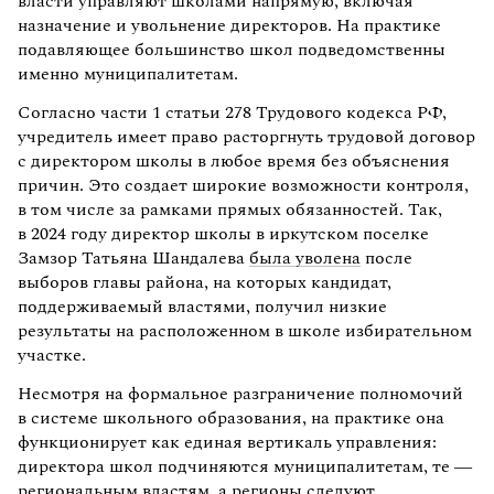
власти управляют школами напрямую, включая
назначение и увольнение директоров. На практике
подавляющее большинство школ подведомственны
именно муниципалитетам.
Согласно части 1 статьи 278 Трудового кодекса РФ,
учредитель имеет право расторгнуть трудовой договор
с директором школы в любое время без объяснения
причин. Это создает широкие возможности контроля,
в том числе за рамками прямых обязанностей. Так,
в 2024 году директор школы в иркутском поселке
Замзор Татьяна Шандалева
была уволена
после
выборов главы района, на которых кандидат,
поддерживаемый властями, получил низкие
результаты на расположенном в школе избирательном
участке.
Несмотря на формальное разграничение полномочий
в системе школьного образования, на практике она
функционирует как единая вертикаль управления:
директора школ подчиняются муниципалитетам, те —
региональным властям, а регионы следуют