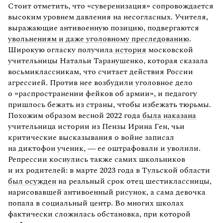
Стоит отметить, что «суверенизация» сопровождается
высоким уровнем давления на несогласных. Учителя,
выражающие антивоенную позицию, подвергаются
увольнениям и даже уголовному преследованию
.
Широкую огласку получила
история
московской
учительницы Натальи Таранушенко, которая сказала
восьмиклассникам, что считает действия России
агрессией. Против нее возбудили уголовное дело
о «распространении фейков об армии», и педагогу
пришлось бежать из страны, чтобы избежать тюрьмы.
Похожим образом весной 2022 года
была наказана
учительница истории из Пензы Ирина Ген, чьи
критические высказывания о войне записал
на диктофон ученик, — ее оштрафовали и уволили.
Репрессии коснулись также самих школьников
и их родителей: в марте 2023 года в Тульской области
был осужден
на реальный срок отец шестиклассницы,
нарисовавшей антивоенный рисунок, а сама девочка
попала в социальный центр. Во многих школах
фактически сложилась обстановка, при которой