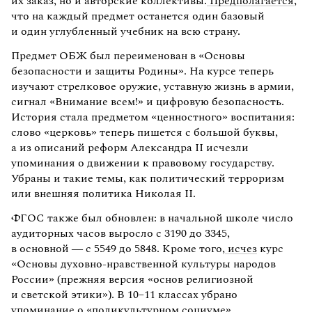
их заказ, но и авторские коллективы.
Предполагается
,
что на каждый предмет останется один базовый
и один углубленный учебник на всю страну.
Предмет ОБЖ был переименован в «Основы
безопасности и защиты Родины». На курсе теперь
изучают стрелковое оружие, уставную жизнь в армии,
сигнал «Внимание всем!» и цифровую безопасность.
История стала предметом «ценностного» воспитания:
слово «церковь» теперь пишется с большой буквы,
а из описаний реформ Александра II исчезли
упоминания о движении к правовому государству.
Убраны и такие темы, как политический терроризм
или внешняя политика Николая II.
ФГОС также был обновлен: в начальной школе число
аудиторных часов выросло с 3190 до 3345,
в основной — с 5549 до 5848. Кроме того,
исчез
курс
«Основы духовно-нравственной культуры народов
России» (прежняя версия «основ религиозной
и светской этики»). В 10–11 классах убрано
упоминание о «поликультурном социуме»,