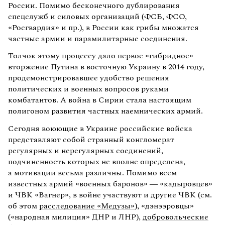
России. Помимо бесконечного дублирования
спецслужб и силовых организаций (ФСБ, ФСО,
«Росгвардия» и пр.), в России как грибы множатся
частные армии и парамилитарные соединения.
Толчок этому процессу дало первое «гибридное»
вторжение Путина в восточную Украину в 2014 году,
продемонстрировавшее удобство решения
политических и военных вопросов руками
комбатантов. А война в Сирии стала настоящим
полигоном развития частных наемнических армий.
Сегодня воюющие в Украине российские войска
представляют собой странный конгломерат
регулярных и нерегулярных соединений,
подчиненность которых не вполне определена,
а мотивации весьма различны. Помимо всем
известных армий «военных баронов» — «кадыровцев»
и ЧВК «Вагнер», в войне участвуют и другие ЧВК (см.
об этом
расследование «Медузы»
), «дэнээровцы»
(«народная милиция» ДНР и ЛНР),
добровольческие