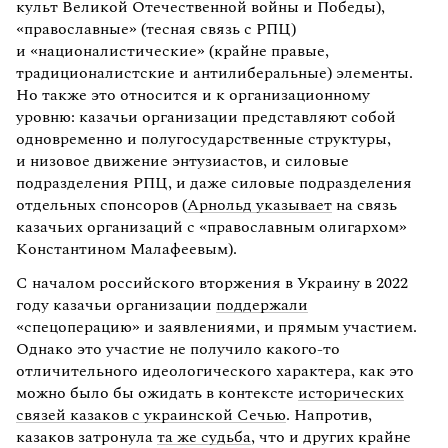
культ Великой Отечественной войны и Победы),
«православные» (тесная связь с РПЦ)
и «националистические» (крайне правые,
традиционалистские и антилиберальные) элементы.
Но также это относится и к организационному
уровню: казачьи организации представляют собой
одновременно и полугосударственные структуры,
и низовое движение энтузиастов, и силовые
подразделения РПЦ, и даже силовые подразделения
отдельных спонсоров (
Арнольд указывает
на связь
казачьих организаций с «православным олигархом»
Константином Малафеевым).
С началом российского вторжения в Украину в 2022
году казачьи организации
поддержали
«спецоперацию» и заявлениями, и прямым участием.
Однако это участие не получило какого-то
отличительного идеологического характера, как это
можно было бы ожидать в контексте
исторических
связей казаков с украинской Сечью
. Напротив,
казаков затронула
та же судьба
, что и других крайне