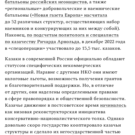
батальоны российских неонацистов
, а также
«региональные» добровольческие и наемнические
батальоны (
«Новая газета Европа» насчитала
до 52 различных структур, осуществляющих набор
наемников и конкурирующих за них между собой).
Наконец,
по подсчетам политолога и специалиста
по казачеству Ричарда Арнольда
, в декабре 2022 года
в «спецоперации» участвовало до 15,5 тыс. казаков.
Казаки в современной России официально обладают
статусом специфических некоммерческих
организаций. Наравне с другими НКО они имеют
налоговые льготы, возможность получения грантов
и благотворительной поддержки. Но, в отличие
от других, они наделены определенными правами
в сфере правопорядка и общественной безопасности.
Казачье движение в постсоветское время
начиналось
как низовая реконструкторская инициатива
консервативно-националистического толка. Однако
довольно скоро государство кооптировало казачьи
структуры и сделало их негосударственной частью