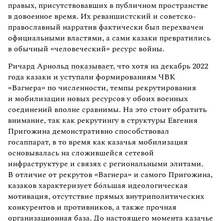
правых, присутствовавших в публичном пространстве
в довоенное время. Их реваншистский и советско-
православный нарратив фактически был перехвачен
официальными властями, а сами казаки превратились
в обычный «человеческий» ресурс войны.
Ричард Арнольд
показывает
, что хотя на декабрь 2022
года казаки и уступали формированиям ЧВК
«Вагнера» по численности, темпы рекрутирования
и мобилизации новых ресурсов у обоих военных
соединений вполне сравнимы. На это стоит обратить
внимание, так как рекрутингу в структуры Евгения
Пригожина демонстративно способствовал
госаппарат, в то время как казачья мобилизация
основывалась на сложившейся сетевой
инфраструктуре и связях с региональными элитами.
В отличие от рекрутов «Вагнера» и самого Пригожина,
казаков характеризует бóльшая идеологическая
мотивация, отсутствие прямых внутриполитических
конкурентов и противников, а также прочная
организационная база. До настоящего момента казачье