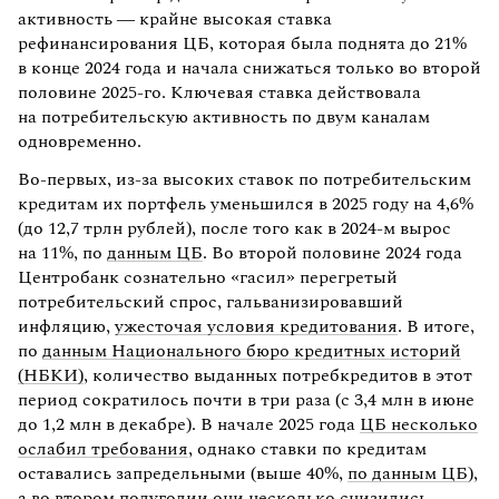
активность — крайне высокая ставка
рефинансирования ЦБ, которая была поднята до 21%
в конце 2024 года и начала снижаться только во второй
половине 2025-го. Ключевая ставка действовала
на потребительскую активность по двум каналам
одновременно.
Во-первых, из-за высоких ставок по потребительским
кредитам их портфель уменьшился в 2025 году на 4,6%
(до 12,7 трлн рублей), после того как в 2024-м вырос
на 11%, по
данным ЦБ
. Во второй половине 2024 года
Центробанк сознательно «гасил» перегретый
потребительский спрос, гальванизировавший
инфляцию,
ужесточая условия кредитования
. В итоге,
по
данным Национального бюро кредитных историй
(НБКИ)
, количество выданных потребкредитов в этот
период сократилось почти в три раза (с 3,4 млн в июне
до 1,2 млн в декабре). В начале 2025 года
ЦБ несколько
ослабил требования
, однако ставки по кредитам
оставались запредельными (выше 40%,
по данным ЦБ
),
а во втором полугодии они несколько снизились