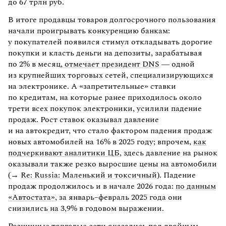
до 67 трлн руб.
В итоге продавцы товаров долгосрочного пользования
начали проигрывать конкуренцию банкам:
у покупателей появился стимул откладывать дорогие
покупки и класть деньги на депозиты, зарабатывая
по 2% в месяц,
отмечает президент DNS
— одной
из крупнейших торговых сетей, специализирующихся
на электронике. А «запретительные» ставки
по кредитам, на которые ранее приходилось около
трети всех покупок электроники, усилили падение
продаж. Рост ставок оказывал давление
и на автокредит, что стало фактором падения продаж
новых автомобилей на 16% в 2025 году; впрочем,
как
подчеркивают аналитики ЦБ
, здесь давление на рынок
оказывали также резко выросшие цены на автомобили
(→
Re: Russia: Маленький и токсичный
). Падение
продаж продолжилось и в начале 2026 года:
по данным
«Автостата»
, за январь–февраль 2025 года они
снизились на 3,9% в годовом выражении.
Розничные торговые сети оказались под двойным