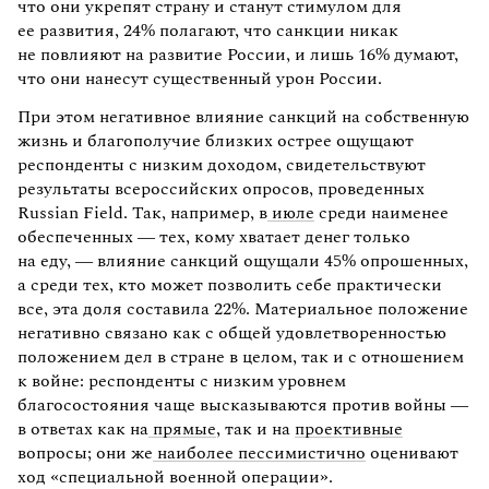
что они укрепят страну и станут стимулом для
ее развития, 24% полагают, что санкции никак
не повлияют на развитие России, и лишь 16% думают,
что они нанесут существенный урон России.
При этом негативное влияние санкций на собственную
жизнь и благополучие близких острее ощущают
респонденты с низким доходом, свидетельствуют
результаты всероссийских опросов, проведенных
Russian Field. Так, например, в
июле
среди наименее
обеспеченных — тех, кому хватает денег только
на еду, — влияние санкций ощущали 45% опрошенных,
а среди тех, кто может позволить себе практически
все, эта доля составила 22%. Материальное положение
негативно связано как с общей удовлетворенностью
положением дел в стране в целом, так и с отношением
к войне: респонденты с низким уровнем
благосостояния чаще высказываются против войны —
в ответах как на
прямые
, так и на
проективные
вопросы; они же
наиболее пессимистично
оценивают
ход «специальной военной операции».