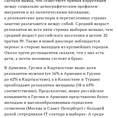
сделали вывод, что существует прямая корреляция
между социально-демографическим профилем
мигрантов и их политическими взглядами,
а релокантские диаспоры в перечисленных странах
заметно различаются между собой. Средний возраст
релокантов во всех пяти странах выборки меньше, чем
средний возраст российского населения в целом: 32
против 39. Также в новой диаспоре наблюдается
перекос в сторону выходцев из крупнейших городов.
Около трети респондентов сказали, что у них есть
дети, а почти половина состоят в браке.
В Армении, Грузии и Кыргызстане выше доля
релокантов-мужчин (от 56% в Армении и Грузии
до 62% в Кыргызстане), а в Казахстане и Турции
преобладают релокантки-женщины (58 и 63%
соответственно). Предсказуемо, новое российское
комьюнити в Грузии и Армении представлено более
молодым и высокообразованным городским
сегментом (Москва и Санкт-Петербург) с большей
долей сотрудников IТ-сектора в выборке. А среди