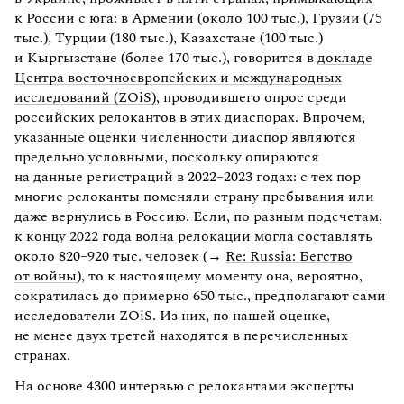
к России с юга: в Армении (около 100 тыс.), Грузии (75
тыс.), Турции (180 тыс.), Казахстане (100 тыс.)
и Кыргызстане (более 170 тыс.), говорится в
докладе
Центра восточноевропейских и международных
исследований (ZOiS)
, проводившего опрос среди
российских релокантов в этих диаспорах. Впрочем,
указанные оценки численности диаспор являются
предельно условными, поскольку опираются
на данные регистраций в 2022–2023 годах: с тех пор
многие релоканты поменяли страну пребывания или
даже вернулись в Россию. Если, по разным подсчетам,
к концу 2022 года волна релокации могла составлять
около 820–920 тыс. человек (→
Re: Russia: Бегство
от войны
), то к настоящему моменту она, вероятно,
сократилась до примерно 650 тыс., предполагают сами
исследователи ZOiS. Из них, по нашей оценке,
не менее двух третей находятся в перечисленных
странах.
На основе 4300 интервью с релокантами эксперты