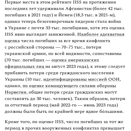
Первые места в этом рейтинге IISS на протяжении
последних лет удерживали Афганистан (более 42 тыс.
погибших в 2021 году) и Йемен (18,3 тыс. в 2021-м),
однако теперь безоговорочным лидером стала война
в Украине c почти 33 тыс. погибшими, хотя эта оценка
IISS явно выглядит заниженной.
Наиболее адекватная
оценка
числа погибших за все время конфликта
с российской стороны — 70–75 тыс., потери
украинской армии, по всей видимости, сопоставимы
(70 тыс. погибших —
оценка американских
официальных лиц
на август 2023 года), к этому следует
прибавить потери среди гражданского населения
Украины (10 тыс.
идентифицированы миссией ООН
,
однако,
по оценке командующего силами обороны
Норвегии
, общие потери среди гражданских могут
составлять до 30 тыс. человек). Таким образом, потери
за отчетный период (май 2022-го — июнь 2023 года)
должны были быть по крайней мере вдвое бóльшими.
Кроме того, по оценке IISS, число погибших за тот же
период в прочих вооруженных конфликтах превышает