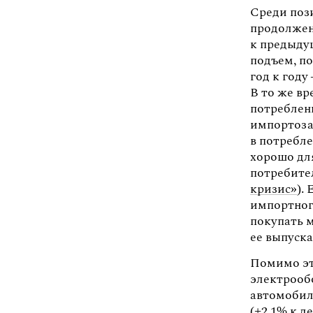
Среди поз
продолжен
к предыдущ
подъем, п
год к году
В то же вр
потреблени
импортоза
в потребл
хорошо для
потребите
кризис»
).
импортног
покупать 
ее выпуска
Помимо эт
электрообо
автомобил
(+2,1% к д