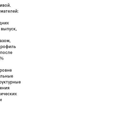
ивой.
мателей:
дних
 выпуск,
азом,
профиль
 после
6%
уровне
ельные
труктурные
ения
тических
и