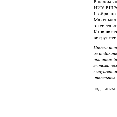
В целом я
НИУ ВШЭ п
L-образный
Максималь
он составл
К июню эт
вокруг это
Индекс инт
из индикат
при этом б
экономичес
выпущенной
отдельных 
ПОДЕЛИТЬСЯ: