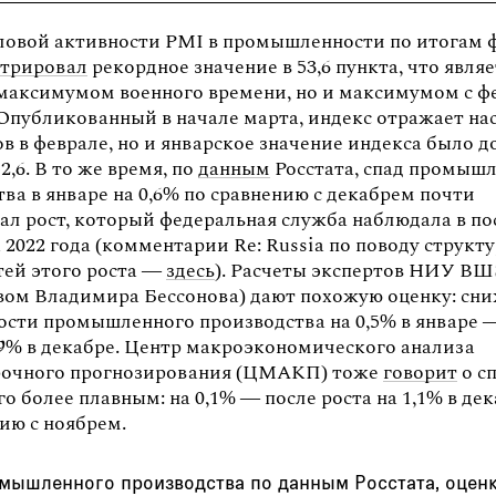
ловой активности PMI в промышленности по итогам 
трировал
рекордное значение в 53,6 пункта, что являе
 максимумом военного времени, но и максимумом с ф
 Опубликованный в начале марта, индекс отражает на
 в феврале, но и январское значение индекса было д
2,6. В то же время, по
данным
Росстата, спад промыш
ва в январе на 0,6% по сравнению с декабрем почти
ал рост, который федеральная служба наблюдала в п
 2022 года (комментарии Re: Russia по поводу структ
тей этого роста —
здесь
). Расчеты экспертов НИУ ВШ
вом Владимира Бессонова) дают похожую оценку: сн
ости промышленного производства на 0,5% в январе 
,9% в декабре. Центр макроэкономического анализа
рочного прогнозирования (ЦМАКП) тоже
говорит
о сп
го более плавным: на 0,1% — после роста на 1,1% в де
нию с ноябрем.
мышленного производства по данным Росстата, оце