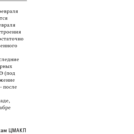
февраля
тся
евраля
строения
остаточно
ленного
оследние
урных
Э (под
ижение
— после
аде,
кабре
нкам ЦМАКП