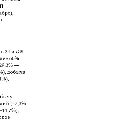
КП
абре),
ин
в 24 из 39
олее 60%
+29,3% —
%), добыча
1%),
обычу
лий (–7,3%
–11,7%),
ское