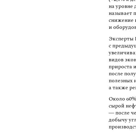
на уровне
называет п
снижение 
и оборудов
Эксперты 
с предыду
увеличиваю
видов экон
прироста 
после пол
полезных 
а также р
Около 60%
сырой нефт
— после че
добычу угл
производст