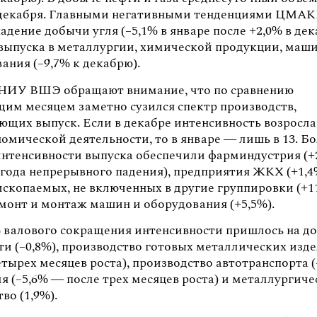
 декабря. Главными негативными тенденциями ЦМА
адение добычи угля (–5,1% в январе после +2,0% в дек
выпуска в металлургии, химической продукции, маш
ания (–9,7% к декабрю).
НИУ ВШЭ обращают внимание, что по сравнению
щим месяцем заметно сузился спектр производств,
щих выпуск. Если в декабре интенсивность возросла 
омической деятельности, то в январе — лишь в 13. Б
интенсивности выпуска обеспечили фарминдустрия (
угода непрерывного падения), предприятия ЖКХ (+1,4
ископаемых, не включенных в другие группировки (+1
емонт и монтаж машин и оборудования (+5,5%).
 валового сокращения интенсивности пришлось на д
и (–0,8%), производство готовых металлических изде
тырех месяцев роста), производство автотранспорта (
я (–5,6% — после трех месяцев роста) и металлургиче
во (1,9%).