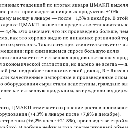
итивных тенденций по итогам января ЦМАКП выделя
ие роста производства пищевых продуктов: +10%
ему месяцу в январе — после +1,5% в декабре. В это
о оценке ЦМАКП, вышел за пределы восстановительно
 — 4,4%. Это означает, что их произведено больше, чем
емя, как это хорошо видно по динамике розничной то
е сократилось. Такая ситуация свидетельствует о ча
мещении: при снизившемся спросе большую долю
ении занимает отечественная продовольственная прод
 экономической статистики, но далеко не всегда — д
лей (см. подробнее экономический
доклад Re: Russia
 Если качественные импортные и произведенные с по
о оборудования сыры стали недоступны, граждане в
менее качественную продукцию, вынужденно поддерж
.
ого, ЦМАКП отмечает сохранение роста в производс
рудования (+4,3% в январе после +7,8% в декабре),
естроении (+6,2% после +21,8%), производстве строй
екабрю). В добыче нефти и газа среднесуточный объем