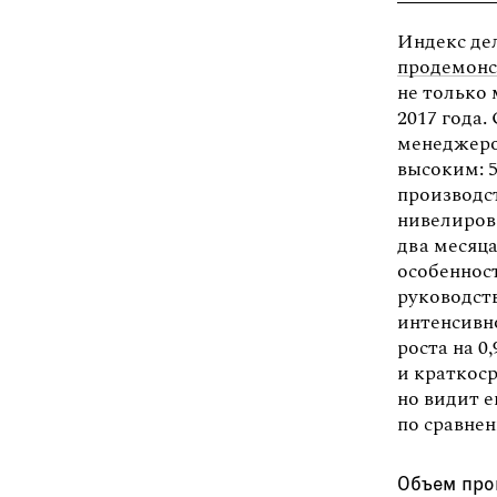
Индекс де
продемонс
не только
2017 года.
менеджеров
высоким: 5
производст
нивелиров
два месяца
особеннос
руководст
интенсивн
роста на 0
и краткос
но видит е
по сравне
Объем про