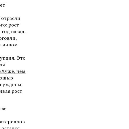
ет
й отрасли
го: рост
 год назад.
рговли,
стичном
укция. Это
ля
 «Хуже, чем
мощью
ынуждены
ивая рост
тве
материалов
 остался