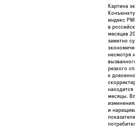
Картина э
Конъюнкту
индекс PMI
в российс
месяцев 20
заметно су
экономичес
несмотря н
вызванног
резкого сп
к довоенн
скорректир
находится 
месяцы. В
изменения
и наращива
показател
потребите