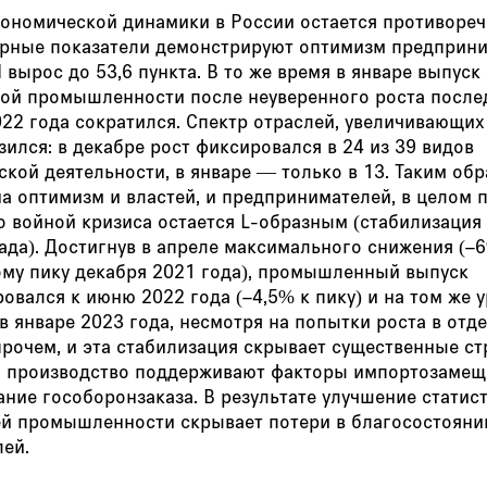
кономической динамики в России остается противореч
рные показатели демонстрируют оптимизм предприни
 вырос до 53,6 пункта. В то же время в январе выпуск
кой промышленности после неуверенного роста после
22 года сократился. Спектр отраслей, увеличивающих
зился: в декабре рост фиксировался в 24 из 39 видов
кой деятельности, в январе — только в 13. Таким обр
а оптимизм и властей, и предпринимателей, в целом 
о войной кризиса остается L-образным (стабилизация
ада). Достигнув в апреле максимального снижения (–
ому пику декабря 2021 года), промышленный выпуск
овался к июню 2022 года (–4,5% к пику) и на том же 
в январе 2023 года, несмотря на попытки роста в отд
прочем, и эта стабилизация скрывает существенные с
: производство поддерживают факторы импортозамещ
ние гособоронзаказа. В результате улучшение статис
ей промышленности скрывает потери в благосостояни
лей.