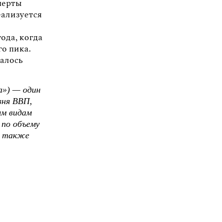
перты
ализуется
ода, когда
го пика.
балось
а») — один
вня ВВП,
ым видам
 по объему
а также