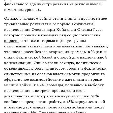
фискального администрирования
на региональном
и местном уровнях.
Однако с началом войны стали видны и другие, менее
тривиальные результаты реформы. Результаты
исследования Олександры Койдель и Оксаны Гусс,
которые провели в громадах
ряд социологических
опросов
, а также интервью и фокус-группы
с местными активистами и чиновниками, показывают,
что после российского вторжения громады в Украине
стали фактической базой и опорой для национальной
консолидации. Они сыграли важную, политически
объединяющую роль на низовом уровне и фактически
единственные из органов власти смогли продолжить
эффективное взаимодействие с жителями в первые
месяцы войны. Из 241 громады, попавшей в выборку
исследования, две трети продолжали свою
деятельность несмотря на военную агрессию, 28%
вообще не прекращали работу, а 43% вернулись к ней
в течение двух недель после начала войны или после
деоккупации. Из 17 оказавшихся в выборке