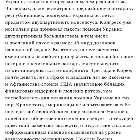
Украины является скорее мифом, чем реальностью.
Во-первых, даже несмотря на предвыборную риторику
республиканцев, поддержка Украины остается
предметом двухпартийного консенсуса. Конгресс уже
несколько раз принимал пакеты помощи Украине
двухпартийным большинством, в том числе
и последний пакет в размере 45 млрд долларов
на прошлой неделе. Во-вторых, пишут эксперты,
американцы не любят проигрывать, и только большие
потери и значительные расходы могут вынудить
их дистанцироваться от конфликта. Три года в Корее,
почти девять лет в Ираке и двадцать лет во Вьетнаме
и Афганистане стоили США значительно бóльших
финансовых издержек и людских потерь, чем
потребовалось для оказания помощи Украине до сих
пор. Кроме того, американцы не испытывают на себе
последствий европейского энергокризиса. Наконец,
колебания общественного мнения следуют за текущей
повесткой, замечают эксперты, и отсутствие сильных
информационных поводов сказывается на уровне
вовлеченности респондентов. Но если Россия