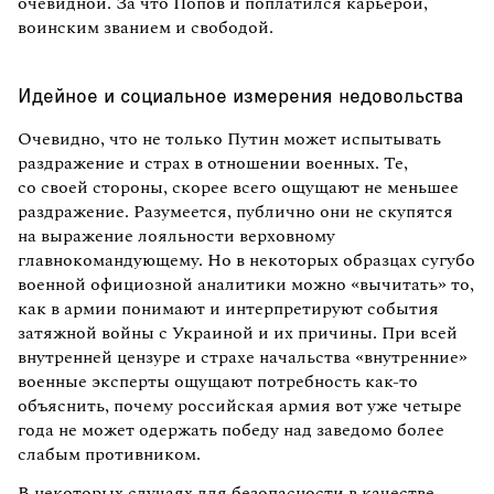
очевидной. За что Попов и поплатился карьерой,
воинским званием и свободой.
Идейное и социальное измерения недовольства
Очевидно, что не только Путин может испытывать
раздражение и страх в отношении военных. Те,
со своей стороны, скорее всего ощущают не меньшее
раздражение. Разумеется, публично они не скупятся
на выражение лояльности верховному
главнокомандующему. Но в некоторых образцах сугубо
военной официозной аналитики можно «вычитать» то,
как в армии понимают и интерпретируют события
затяжной войны с Украиной и их причины. При всей
внутренней цензуре и страхе начальства «внутренние»
военные эксперты ощущают потребность как-то
объяснить, почему российская армия вот уже четыре
года не может одержать победу над заведомо более
слабым противником.
В некоторых случаях для безопасности в качестве