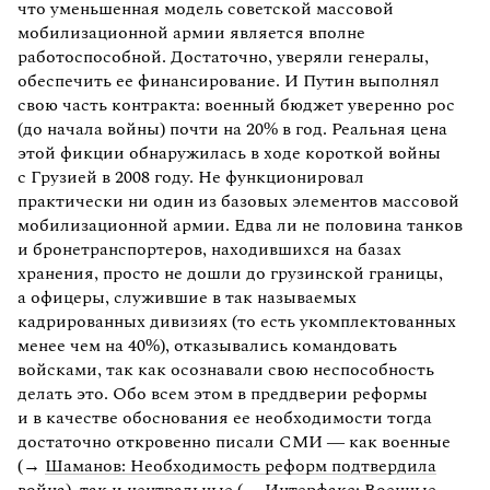
что уменьшенная модель советской массовой
мобилизационной армии является вполне
работоспособной. Достаточно, уверяли генералы,
обеспечить ее финансирование. И Путин выполнял
свою часть контракта: военный бюджет уверенно рос
(до начала войны) почти на 20% в год. Реальная цена
этой фикции обнаружилась в ходе короткой войны
с Грузией в 2008 году. Не функционировал
практически ни один из базовых элементов массовой
мобилизационной армии. Едва ли не половина танков
и бронетранспортеров, находившихся на базах
хранения, просто не дошли до грузинской границы,
а офицеры, служившие в так называемых
кадрированных дивизиях (то есть укомплектованных
менее чем на 40%), отказывались командовать
войсками, так как осознавали свою неспособность
делать это. Обо всем этом в преддверии реформы
и в качестве обоснования ее необходимости тогда
достаточно откровенно писали СМИ — как военные
(→
Шаманов: Необходимость реформ подтвердила
война
), так и центральные (→
Интерфакс: Военные