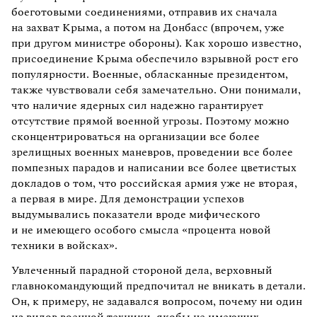
боеготовыми соединениями, отправив их сначала
на захват Крыма, а потом на Донбасс (впрочем, уже
при другом министре обороны). Как хорошо известно,
присоединение Крыма обеспечило взрывной рост его
популярности. Военные, обласканные президентом,
также чувствовали себя замечательно. Они понимали,
что наличие ядерных сил надежно гарантирует
отсутствие прямой военной угрозы. Поэтому можно
сконцентрироваться на организации все более
зрелищных военных маневров, проведении все более
помпезных парадов и написании все более цветистых
докладов о том, что российская армия уже не вторая,
а первая в мире. Для демонстрации успехов
выдумывались показатели вроде мифического
и не имеющего особого смысла «процента новой
техники в войсках».
Увлеченный парадной стороной дела, верховный
главнокомандующий предпочитал не вникать в детали.
Он, к примеру, не задавался вопросом, почему ни один
из видов военной техники, якобы не имеющих