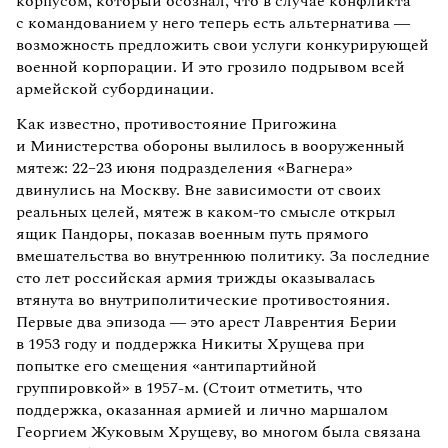
корпусом, который осознал, что в случае конфликта
с командованием у него теперь есть альтернатива —
возможность предложить свои услуги конкурирующей
военной корпорации. И это грозило подрывом всей
армейской субординации.
Как известно, противостояние Пригожина
и Министерства обороны вылилось в вооруженный
мятеж: 22–23 июня подразделения «Вагнера»
двинулись на Москву. Вне зависимости от своих
реальных целей, мятеж в каком-то смысле открыл
ящик Пандоры, показав военным путь прямого
вмешательства во внутреннюю политику. За последние
сто лет российская армия трижды оказывалась
втянута во внутриполитические противостояния.
Первые два эпизода — это арест Лаврентия Берии
в 1953 году и поддержка Никиты Хрущева при
попытке его смещения «антипартийной
группировкой» в 1957-м. (Стоит отметить, что
поддержка, оказанная армией и лично маршалом
Георгием Жуковым Хрущеву, во многом была связана