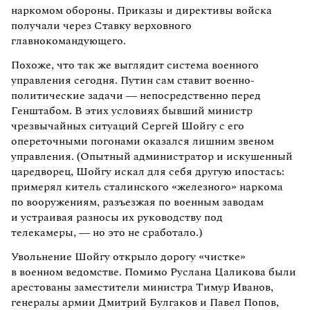
наркомом обороны. Приказы и директивы войска
получали через Ставку верховного
главнокомандующего.
Похоже, что так же выглядит система военного
управления сегодня. Путин сам ставит военно-
политические задачи — непосредственно перед
Генштабом. В этих условиях бывший министр
чрезвычайных ситуаций Сергей Шойгу с его
опереточными погонами оказался лишним звеном
управления. (Опытный администратор и искушенный
царедворец, Шойгу искал для себя другую ипостась:
примерял китель сталинского «железного» наркома
по вооружениям, разъезжая по военным заводам
и устраивая разносы их руководству под
телекамеры, — но это не сработало.)
Увольнение Шойгу открыло дорогу «чистке»
в военном ведомстве. Помимо Руслана Цаликова были
арестованы заместители министра Тимур Иванов,
генералы армии Дмитрий Булгаков и Павел Попов,