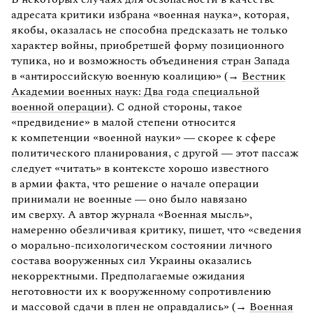
адресата критики избрана «военная наука», которая,
якобы, оказалась не способна предсказать не только
характер войны, приобретшей форму позиционного
тупика, но и возможность объединения стран Запада
в «антироссийскую военную коалицию» (→
Вестник
Академии военных наук: Два года специальной
военной операции
). С одной стороны, такое
«предвидение» в малой степени относится
к компетенции «военной науки» — скорее к сфере
политического планирования, с другой — этот пассаж
следует «читать» в контексте хорошо известного
в армии факта, что решение о начале операции
принимали не военные — оно было навязано
им сверху. А автор журнала «Военная мысль»,
намеренно обезличивая критику, пишет, что «сведения
о морально-психологическом состоянии личного
состава вооруженных сил Украины оказались
некорректными. Предполагаемые ожидания
неготовности их к вооруженному сопротивлению
и массовой сдачи в плен не оправдались» (→
Военная