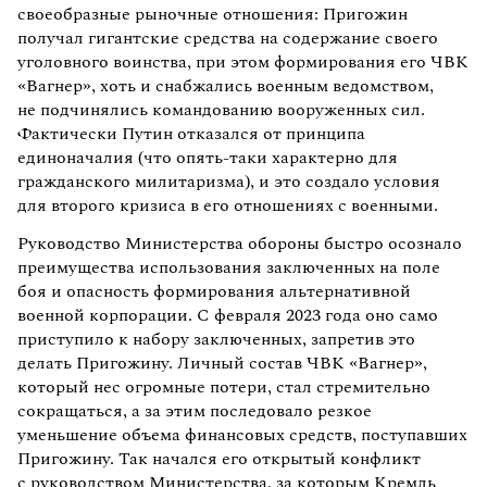
своеобразные рыночные отношения: Пригожин
получал гигантские средства на содержание своего
уголовного воинства, при этом формирования его ЧВК
«Вагнер», хоть и снабжались военным ведомством,
не подчинялись командованию вооруженных сил.
Фактически Путин отказался от принципа
единоначалия (что опять-таки характерно для
гражданского милитаризма), и это создало условия
для второго кризиса в его отношениях с военными.
Руководство Министерства обороны быстро осознало
преимущества использования заключенных на поле
боя и опасность формирования альтернативной
военной корпорации. С февраля 2023 года оно само
приступило к набору заключенных, запретив это
делать Пригожину. Личный состав ЧВК «Вагнер»,
который нес огромные потери, стал стремительно
сокращаться, а за этим последовало резкое
уменьшение объема финансовых средств, поступавших
Пригожину. Так начался его открытый конфликт
с руководством Министерства, за которым Кремль