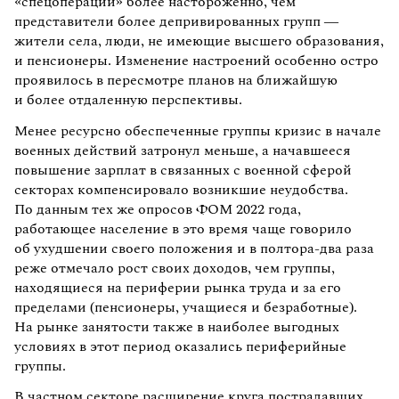
«спецоперации» более настороженно, чем
представители более депривированных групп —
жители села, люди, не имеющие высшего образования,
и пенсионеры. Изменение настроений особенно остро
проявилось в пересмотре планов на ближайшую
и более отдаленную перспективы.
Менее ресурсно обеспеченные группы кризис в начале
военных действий затронул меньше, а начавшееся
повышение зарплат в связанных с военной сферой
секторах компенсировало возникшие неудобства.
По данным тех же опросов ФОМ 2022 года,
работающее население в это время чаще говорило
об ухудшении своего положения и в полтора-два раза
реже отмечало рост своих доходов, чем группы,
находящиеся на периферии рынка труда и за его
пределами (пенсионеры, учащиеся и безработные).
На рынке занятости также в наиболее выгодных
условиях в этот период оказались периферийные
группы.
В частном секторе расширение круга пострадавших