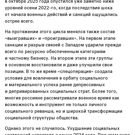
в октябре 2025 года опустился уже заметно ниже
уровней осени 2022-го, когда последствия шока
от начала военных действий и санкций ощущались
острее всего.
На протяжении этого цикла менялся также состав
«выигравших» и «проигравших». На первом этапе
санкции и разрыв связей с Западом ударили прежде
всего по ресурсно обеспеченным категориям
и частному бизнесу. На втором этапе эти группы
в основном восстановили и даже улучшили свои
позиции. В то же время «спецоперация» создала
условия для вовлечения в орбиту социального
и материального успеха ранее депрессивных
и депривированных социальных страт. Более того,
многие россияне рассматривали военное время как
возможность и инструмент не только личного
социального реванша, но и широкой трансформации
социальной структуры общества.
Однако этого не случилось. Ухудшение социальных
настроений нарастало с конца 2024 года. При этом хуже