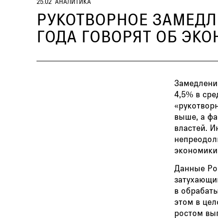
25.02
АНАЛИТИКА
РУКОТВОРНОЕ ЗАМЕДЛ
ГОДА ГОВОРЯТ ОБ ЭК
Замедлени
4,5% в ср
«рукотворн
выше, а ф
властей. 
непреодол
экономики
Данные Рос
затухающий
в обрабат
этом в цел
ростом вы