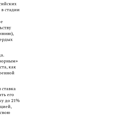
сийских
 в стадии
ее
ьству
июню),
вердых
а.
творным»
та, как
военной
 ставка
ть его
ку до 21%
яцией,
 свою