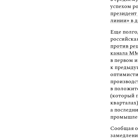
успехом р
президент
линии» в 
Еще полго
российска
против ре
канала M
в первом 
к предыдущ
оптимисти
производс
в положит
(который 
кварталах
а последн
промышлен
Сообщая о
замедлени