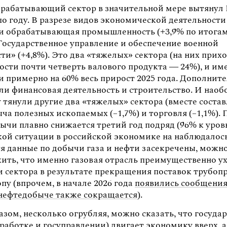
рабатывающий сектор в значительной мере вытянул
по году. В разрезе видов экономической деятельност
и обрабатывающая промышленность (+3,9% по итогам
«Государственное управление и обеспечение военной
ти» (+4,8%). Это два «тяжелых» сектора (на них прих
ости почти четверть валового продукта — 24%), и им
и примерно на 60% весь прирост 2025 года. Дополнит
ли финансовая деятельность и строительство. И наобо
 тянули другие два «тяжелых» сектора (вместе соста
ча полезных ископаемых (–1,7%) и торговля (–1,1%).
ычи плавно снижается третий год подряд (96% к уров
акой ситуации в российской экономике на наблюдалось
тя данные по добычи газа и нефти засекречены, можн
ить, что именно газовая отрасль преимущественно у
и сектора в результате прекращения поставок трубоп
опу (впрочем, в начале 2026 года
появились сообщения
 нефтедобыче также сокращается
).
зом, несколько огрубляя, можно сказать, что госуда
бработке и госуправлении) двигает экономику вверх, 