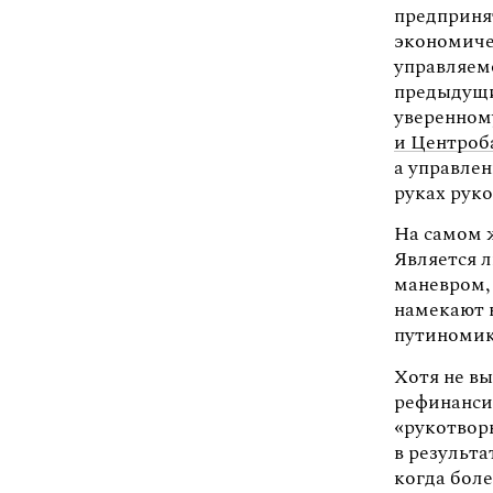
предприня
экономичес
управляем
предыдущих
уверенному
и Центроб
а управле
руках руко
На самом ж
Является 
маневром, 
намекают 
путиномик
Хотя не вы
рефинанси
«рукотвор
в результ
когда бол