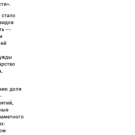
сти».
 стало
 видов
ять —
м
лей
нужды
арство
,
ие: доля
—
иятий,
нные
заметного
х:
ном