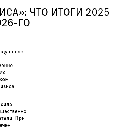
СА»: ЧТО ИТОГИ 2025
26-ГО
оду после
венно
их
аком
ризиса
осила
ущественно
тели. При
ечен
м