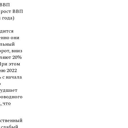
 ВВП
и рост ВВП
 года)
одится
енно они
ельный
рот, вниз
вляют 20%
 При этом
ню 2022
 с начала
о
худшает
роводного
, что
рственный
а слабый