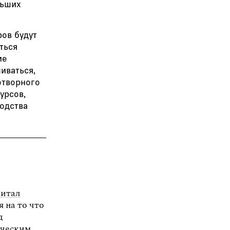
льших
ров будут
ться
ие
ливаться,
отворного
урсов,
одства
читал
 на то что
д
ическим