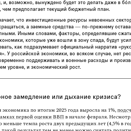
 и, возможно, вынуждено будет это делать даже в бó
, чем предполагает текущий бюджетный план.
начает, что инвестиционные ресурсы невоенных секто
кращаться, а заемные средства — по-прежнему остава
пными. Иными словами, факторы, определявшие сжат
кономики, которые уже вошли в зону спада, будут уси
евать, как подразумевает официальный нарратив «рук
». У российской экономики, во всяком случае, нет рес
овременно поддерживать и военные расходы и произв
м уровне, и экономический рост.
рное замедление или дыхание кризиса?
 экономика по итогам 2025 года выросла на 1%,
подс
 рамках первой оценки ВВП
в начале февраля. Несмотря
о меньше темпа роста двух предыдущих лет (4,5% в го
, такой результат тем не менее можно считать полит