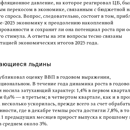
нфляционное давление, на которое реагировал ЦБ, бы
ым перекосом в экономике, связанным с бюджетной 
о спроса. Вопрос, следовательно, состоит в том, при
е-2025 экономику к преодолению накопленной
ированности и сохранит ли она потенциал роста при 
о стимула. А ответы на эти вопросы тесно связаны
етацией экономических итогов 2025 года.
ающиеся льдины
публиковал оценку ВВП в годовом выражении,
нциональном. В течение года динамика роста в годов
 носила затухающий характер: 1,4% в первом квартал
и 0,6% — в третьем; в четвертом квартале, как и в пр
 несколько ускорилась, прежде всего за счет обраб
ости, где в декабре темпы роста достигли 7,8%, в то
 11 предыдущих месяцев прирост выпуска к прошлому 
в среднем около 3%.