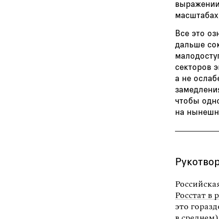
выражении,
масштабах
Все это оз
дальше со
малодосту
секторов э
а не ослаб
замедления
чтобы одн
на нынешне
Рукотво
Российская
Росстат в
это горазд
в среднем)