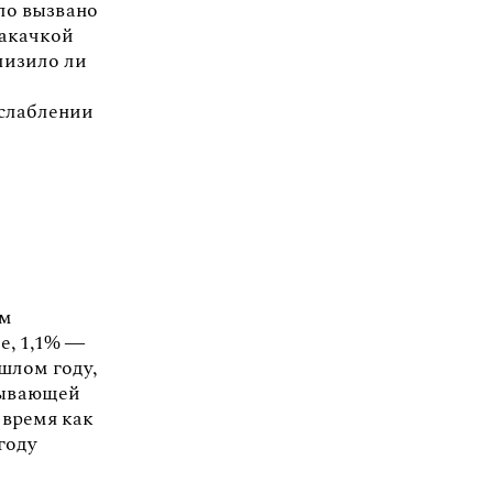
ло вызвано
накачкой
близило ли
ослаблении
ом
е, 1,1% —
ошлом году,
атывающей
 время как
году