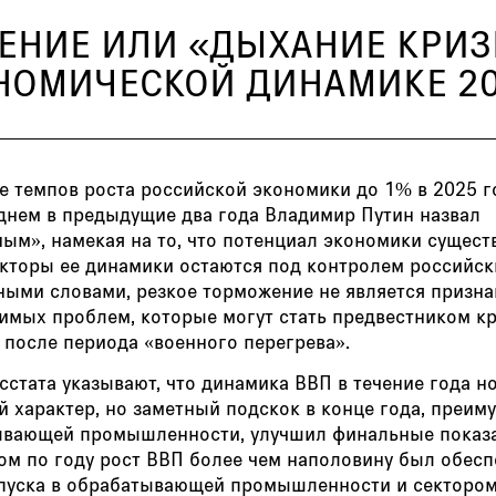
ЕНИЕ ИЛИ «ДЫХАНИЕ КРИЗИ
ОНОМИЧЕСКОЙ ДИНАМИКЕ 20
е темпов роста российской экономики до 1% в 2025 г
еднем в предыдущие два года Владимир Путин назвал
ым», намекая на то, что потенциал экономики сущест
акторы ее динамики остаются под контролем российск
Иными словами, резкое торможение не является призн
имых проблем, которые могут стать предвестником к
 после периода «военного перегрева».
стата указывают, что динамика ВВП в течение года н
 характер, но заметный подскок в конце года, преим
ывающей промышленности, улучшил финальные показа
ом по году рост ВВП более чем наполовину был обесп
пуска в обрабатывающей промышленности и секторо