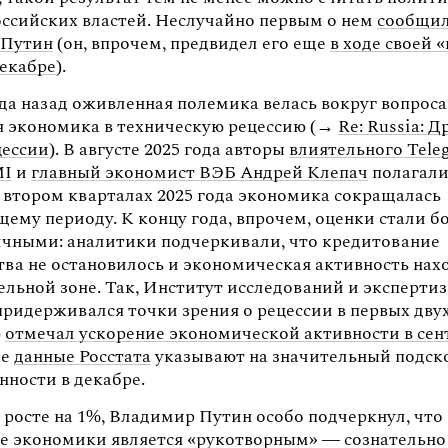
оссийских властей. Неслучайно первым о нем
сообщил
 Путин
(он, впрочем, предвидел его еще
в ходе своей 
декабре
).
да назад оживленная полемика велась вокруг вопроса
я экономика в техническую рецессию (→
Re: Russia: 
цессии
). В августе 2025 года авторы
влиятельного Tele
MI
и
главный экономист ВЭБ Андрей Клепач
полагали
и втором кварталах 2025 года экономика сокращалась
ему периоду. К концу года, впрочем, оценки стали б
чными: аналитики подчеркивали, что кредитование
тва не остановилось и экономическая активность нах
ельной зоне. Так, Институт исследований и эксперти
придерживался точки зрения о рецессии в первых дву
)
отмечал ускорение экономической активности в сен
ие
данные Росстата
указывают на значительный подск
ности в декабре.
 росте на 1%, Владимир Путин особо подчеркнул, что
е экономики является «рукотворным» — сознательно