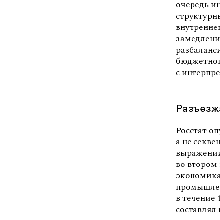
очередь и
структурн
внутреннег
замедлени
разбаланс
бюджетног
с интерпр
Разъезж
Росстат о
а не секве
выражении
во втором 
экономика
промышленн
в течение
составлял 