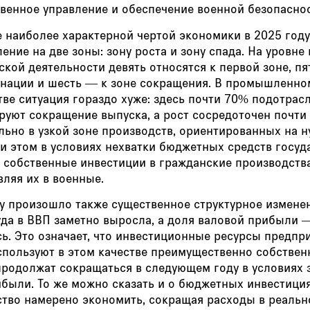
твенное управление и обеспечение военной безопасно
 наиболее характерной чертой экономики в 2025 году
ение на две зоны: зону роста и зону спада. На уровне
кой деятельности девять относятся к первой зоне, п
агнации и шесть — к зоне сокращения. В промышленно
ве ситуация гораздо хуже: здесь почти 70% подотрас
руют сокращение выпуска, а рост сосредоточен почти
льно в узкой зоне производств, ориентированных на 
и этом в условиях нехватки бюджетных средств госуд
 собственные инвестиции в гражданские производства
ляя их в военные.
у произошло также существенное структурное изменен
уда в ВВП заметно выросла, а доля валовой прибыли 
ь. Это означает, что инвестиционные ресурсы предпр
спользуют в этом качестве преимущественно собстве
продолжат сокращаться в следующем году в условиях 
были. То же можно сказать и о бюджетных инвестиция
ство намерено экономить, сокращая расходы в реаль