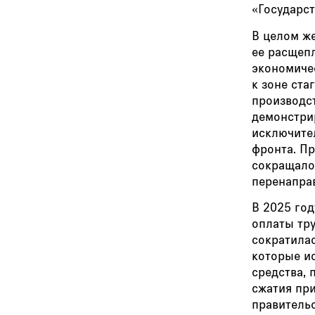
«Государс
В целом же
ее расщепл
экономичес
к зоне ст
производст
демонстри
исключите
фронта. Пр
сокращало
перенаправ
В 2025 год
оплаты тр
сократилас
которые и
средства, 
сжатия при
правитель