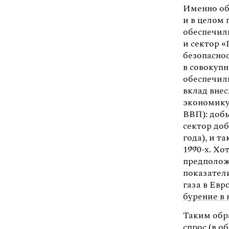
Именно об
и в целом 
обеспечил
и сектор 
безопаснос
в совокупн
обеспечил
вклад внес
экономику
ВВП): добы
сектор доб
года), и т
1990-х. Хо
предполож
показател
газа в Евр
бурение в
Таким обра
спрос (в о