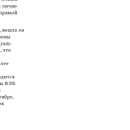
 лично
«прямой
, вошла ли
Дроны
gram-
, что
олее
одится
зы ВЭБ
х
тябре
,
ок