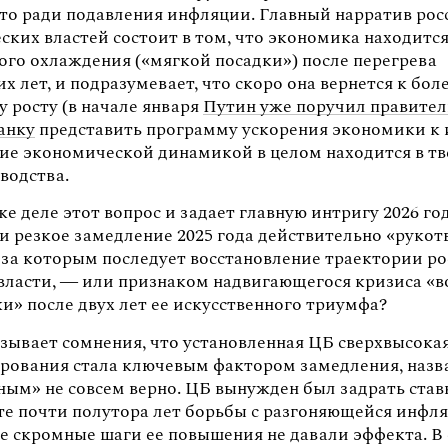
то ради подавления инфляции. Главный нарратив рос
ких властей состоит в том, что экономика находится
ого охлаждения («мягкой посадки») после перегрева
 лет, и подразумевает, что скоро она вернется к бол
 росту (в начале января
Путин уже поручил правител
анку
представить программу ускорения экономики к 
ние экономической динамикой в целом находится в т
водства.
е деле этот вопрос и задает главную интригу 2026 год
ли резкое замедление 2025 года действительно «руко
за которым последует восстановление траектории рос
власти, — или признаком надвигающегося кризиса «
и» после двух лет ее искусственного триумфа?
зывает сомнения, что установленная ЦБ сверхвысокая
рования стала ключевым фактором замедления, назва
ным» не совсем верно. ЦБ вынужден был задрать став
ате почти полутора лет борьбы с разгоняющейся инфл
ее скромные шаги ее повышения не давали эффекта. В